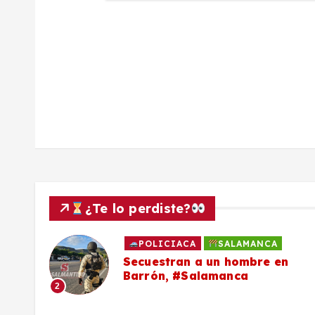
a
d
a
s
¿Te lo perdiste?
POLICIACA
SALAMANCA
to
Secuestran a un hombre en
Barrón, #Salamanca
2
ron