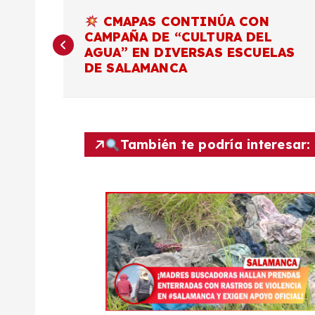
N
CMAPAS CONTINÚA CON
CAMPAÑA DE “CULTURA DEL
a
AGUA” EN DIVERSAS ESCUELAS
DE SALAMANCA
v
e
También te podría interesar:
g
a
c
i