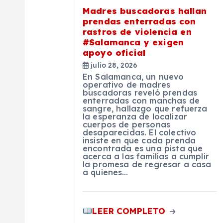
ó
Madres buscadoras hallan
prendas enterradas con
n
rastros de violencia en
#Salamanca y exigen
apoyo oficial
d
julio 28, 2026
En Salamanca, un nuevo
e
operativo de madres
buscadoras reveló prendas
enterradas con manchas de
sangre, hallazgo que refuerza
e
la esperanza de localizar
cuerpos de personas
desaparecidas. El colectivo
n
insiste en que cada prenda
encontrada es una pista que
acerca a las familias a cumplir
la promesa de regresar a casa
t
a quienes…
r
LEER COMPLETO