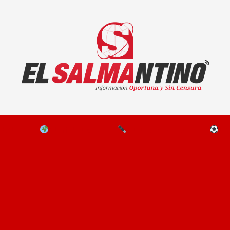
El Salmantino - medios/noticias/editorial
NAL
EL MUNDO
EDITORIALES
D