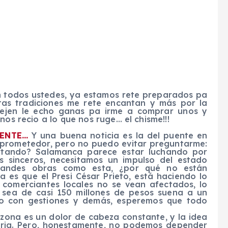
odos ustedes, ya estamos rete preparados pa
stas tradiciones me rete encantan y más por la
dejen le echo ganas pa irme a comprar unos y
nos recio a lo que nos ruge… el chisme!!!
UENTE…
Y una buena noticia es la del puente en
 prometedor, pero no puedo evitar preguntarme:
ortando? Salamanca parece estar luchando por
s sinceros, necesitamos un impulso del estado
randes obras como esta, ¿por qué no están
 es que el Presi César Prieto, está haciendo lo
 comerciantes locales no se vean afectados, lo
n sea de casi 150 millones de pesos suena a un
zo con gestiones y demás, esperemos que todo
a zona es un dolor de cabeza constante, y la idea
aria. Pero, honestamente, no podemos depender