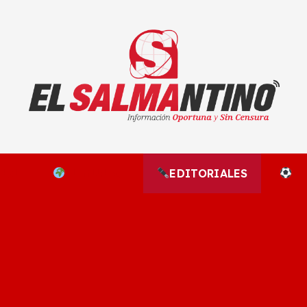
El Salmantino - medios/noticias/editorial
NAL
EL MUNDO
EDITORIALES
D