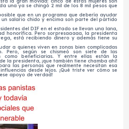
está la gran movida: cinco de estas mujeres son
ada una ya se chingó 2 mil de los 8 mil pesos que
 posible que en un programa que debería ayudar
n un salario chido y encima son parte del partido
identes del DIF en el estado se llevan una lana,
ad honorífica. Pero sorpresaaaaa, la presidenta
tega, está recibiendo dinero y además tiene su
udar a quienes viven en zonas bien complicadas
. Pero, según se chismeó son siete de las
 como beneficiarias. Y entre ellas están la
 de la presidenta, ¡que también tiene chamba ahí!
ara las personas que realmente necesitan esa
influencias desde lejos. ¡Qué triste ver cómo se
 ese apoyo de verdad!