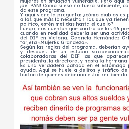
mujeres en situación vulnerable. Pero aquí 
¡del PAN! Como si eso no fuera suficiente, c
da este programa.
Y aquí viene la pregunta: ¿cómo diablos es
a las que más lo necesitan, las que ya tiene
político, estén metidas hasta el cuello?
Luego, nos cuentan que cuatro de los 46 pres
cuando en realidad debería ser una activid
del DIF en Victoria, Gabriela Hernández Or
tarjeta «MujerEs Grandeza».
Según las reglas del programa, deberían ay
y después de un estudio socioeconómico
colaboradoras del DIF las que aparecen
presidenta, la directora, y hasta la hermana
Es una verdadera patada en el estómago p
ayuda. Aquí se huele a delitos y tráfico de 
burlan de quienes deberían estar recibiendo