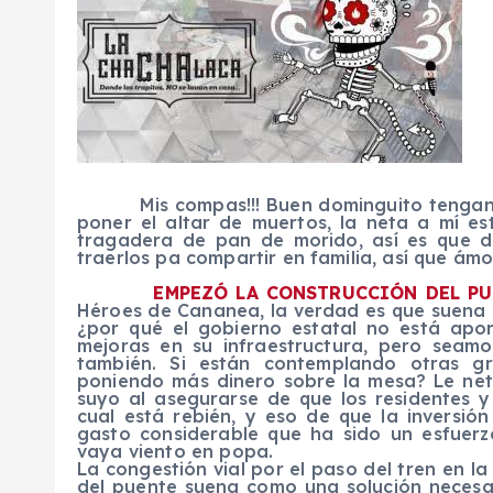
Mis compas!!! Buen dominguito tengan t
poner el altar de muertos, la neta a mí e
tragadera de pan de morido, así es que 
traerlos pa compartir en familia, así que ámo
EMPEZÓ LA CONSTRUCCIÓN DEL P
Héroes de Cananea, la verdad es que suena
¿por qué el gobierno estatal no está ap
mejoras en su infraestructura, pero seamo
también. Si están contemplando otras g
poniendo más dinero sobre la mesa? Le neta
suyo al asegurarse de que los residentes y
cual está rebién, y eso de que la inversió
gasto considerable que ha sido un esfuer
vaya viento en popa.
La congestión vial por el paso del tren en l
del puente suena como una solución neces