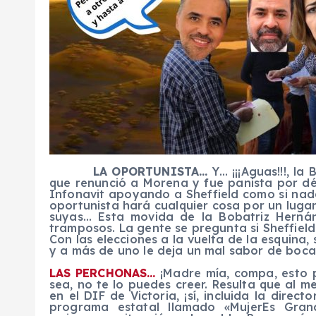
LA OPORTUNISTA…
Y… ¡¡¡Aguas!!!, la
que renunció a Morena y fue panista por déc
Infonavit apoyando a Sheffield como si nad
oportunista hará cualquier cosa por un luga
suyas… Esta movida de la Bobatriz Herná
tramposos. La gente se pregunta si Sheffield
Con las elecciones a la vuelta de la esquina,
y a más de uno le deja un mal sabor de boc
LAS PERCHONAS…
¡Madre mía, compa, esto p
sea, no te lo puedes creer. Resulta que al m
en el DIF de Victoria, ¡sí, incluida la direc
programa estatal llamado «MujerEs Gran