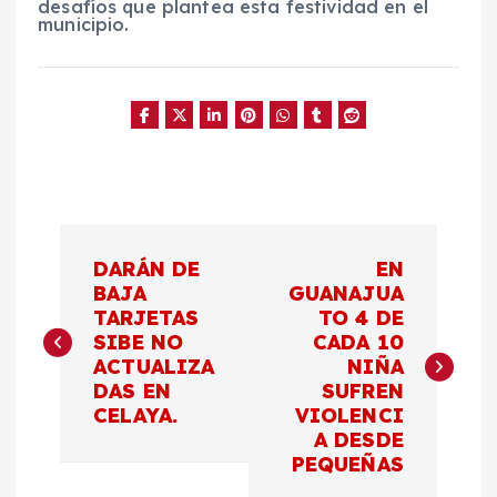
desafíos que plantea esta festividad en el
municipio.
N
DARÁN DE
EN
a
BAJA
GUANAJUA
TARJETAS
TO 4 DE
SIBE NO
CADA 10
v
ACTUALIZA
NIÑA
DAS EN
SUFREN
e
CELAYA.
VIOLENCI
A DESDE
g
PEQUEÑAS