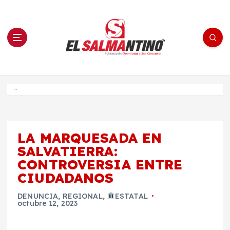
S
a
l
t
a
r
a
l
c
o
El Salmantino - medios/noticias/editorial
n
t
e
Inicio
n
i
d
o
LA MARQUESADA EN
SALVATIERRA:
CONTROVERSIA ENTRE
CIUDADANOS
DENUNCIA
,
REGIONAL
,
ESTATAL
octubre 12, 2023