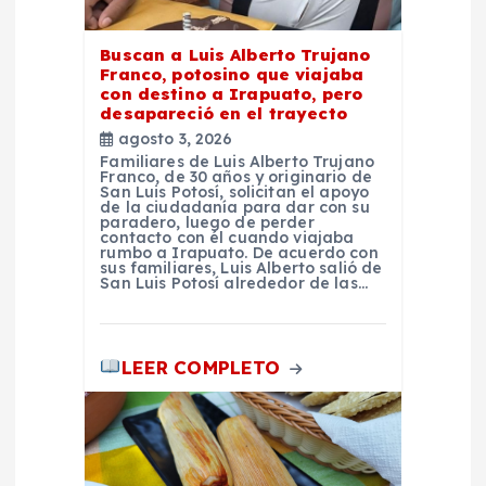
t
r
Buscan a Luis Alberto Trujano
Franco, potosino que viajaba
con destino a Irapuato, pero
a
desapareció en el trayecto
agosto 3, 2026
d
Familiares de Luis Alberto Trujano
Franco, de 30 años y originario de
San Luis Potosí, solicitan el apoyo
de la ciudadanía para dar con su
a
paradero, luego de perder
contacto con él cuando viajaba
rumbo a Irapuato. De acuerdo con
s
sus familiares, Luis Alberto salió de
San Luis Potosí alrededor de las…
LEER COMPLETO