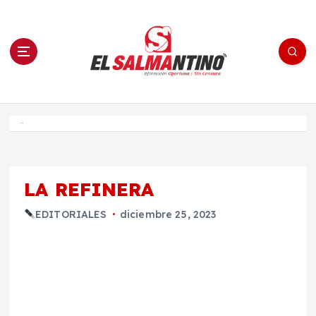
S
a
l
t
a
r
a
l
c
o
El Salmantino - medios/noticias/editorial
n
t
e
Inicio
n
i
d
o
LA REFINERA
EDITORIALES
diciembre 25, 2023