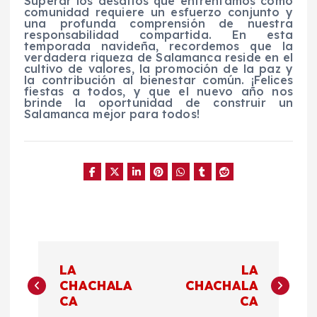
Superar los desafíos que enfrentamos como
comunidad requiere un esfuerzo conjunto y
una profunda comprensión de nuestra
responsabilidad compartida. En esta
temporada navideña, recordemos que la
verdadera riqueza de Salamanca reside en el
cultivo de valores, la promoción de la paz y
la contribución al bienestar común. ¡Felices
fiestas a todos, y que el nuevo año nos
brinde la oportunidad de construir un
Salamanca mejor para todos!
N
LA
LA
a
CHACHALA
CHACHALA
CA
CA