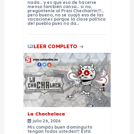
e
nada… y es que eso de hacerse
menso también cansa… si no,
pregúntenle al Presi Checharrín!!!…
e
pero bueno, no se cuajó eso de las
vacaciones porque la clase política
del pueblo pues no da…
n
t
LEER COMPLETO
r
a
d
a
La Chachalaca
s
julio 26, 2026
Mis compas buen dominguito
tengan todos ustedes!!! Está