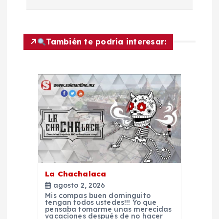
v
e
También te podría interesar:
g
a
c
i
ó
n
La Chachalaca
agosto 2, 2026
d
Mis compas buen dominguito
tengan todos ustedes!!! Yo que
pensaba tomarme unas merecidas
vacaciones después de no hacer