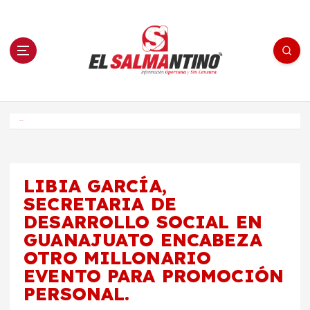
S
a
l
t
a
r
a
l
c
o
El Salmantino - medios/noticias/editorial
n
t
e
Inicio
n
i
d
o
LIBIA GARCÍA,
SECRETARIA DE
DESARROLLO SOCIAL EN
GUANAJUATO ENCABEZA
OTRO MILLONARIO
EVENTO PARA PROMOCIÓN
PERSONAL.