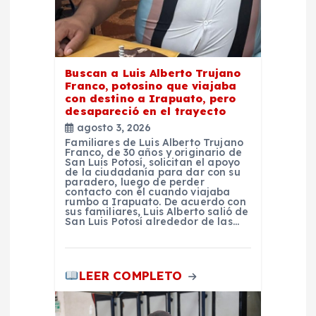
t
r
Buscan a Luis Alberto Trujano
a
Franco, potosino que viajaba
con destino a Irapuato, pero
d
desapareció en el trayecto
agosto 3, 2026
Familiares de Luis Alberto Trujano
a
Franco, de 30 años y originario de
San Luis Potosí, solicitan el apoyo
de la ciudadanía para dar con su
s
paradero, luego de perder
contacto con él cuando viajaba
rumbo a Irapuato. De acuerdo con
sus familiares, Luis Alberto salió de
San Luis Potosí alrededor de las…
LEER COMPLETO