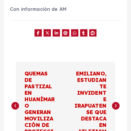
Con información de AM
N
QUEMAS
EMILIANO,
a
DE
ESTUDIAN
PASTIZAL
TE
EN
INVIDENT
v
HUANÍMAR
E
O
IRAPUATEN
e
GENERAN
SE QUE
MOVILIZA
DESTACA
g
CIÓN DE
EN