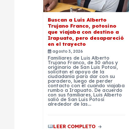
e
Buscan a Luis Alberto
e
Trujano Franco, potosino
que viajaba con destino a
Irapuato, pero desapareció
n
en el trayecto
agosto 3, 2026
t
Familiares de Luis Alberto
Trujano Franco, de 30 años y
originario de San Luis Potosí,
r
solicitan el apoyo de la
ciudadanía para dar con su
paradero, luego de perder
contacto con él cuando viajaba
a
rumbo a Irapuato. De acuerdo
con sus familiares, Luis Alberto
salió de San Luis Potosí
d
alrededor de las…
a
LEER COMPLETO