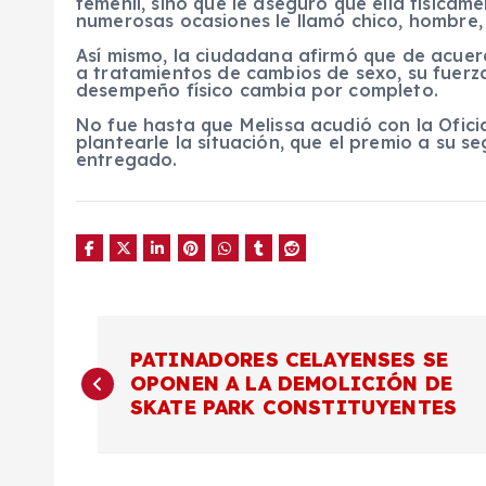
femenil, sino que le aseguró que ella física
numerosas ocasiones le llamó chico, hombre,
Así mismo, la ciudadana afirmó que de acuer
a tratamientos de cambios de sexo, su fuerza 
desempeño físico cambia por completo.
No fue hasta que Melissa acudió con la Ofici
plantearle la situación, que el premio a su s
entregado.
N
PATINADORES CELAYENSES SE
OPONEN A LA DEMOLICIÓN DE
a
SKATE PARK CONSTITUYENTES
v