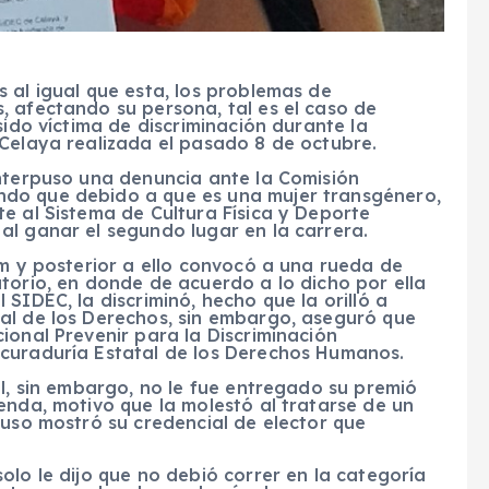
 al igual que esta, los problemas de
, afectando su persona, tal es el caso de
sido víctima de discriminación durante la
 Celaya realizada el pasado 8 de octubre.
interpuso una denuncia ante la Comisión
do que debido a que es una mujer transgénero,
e al Sistema de Cultura Física y Deporte
al ganar el segundo lugar en la carrera.
km y posterior a ello convocó a una rueda de
torio, en donde de acuerdo a lo dicho por ella
SIDEC, la discriminó, hecho que la orilló a
al de los Derechos, sin embargo, aseguró que
ional Prevenir para la Discriminación
ocuraduría Estatal de los Derechos Humanos.
il, sin embargo, no le fue entregado su premió
enda, motivo que la molestó al tratarse de un
luso mostró su credencial de elector que
olo le dijo que no debió correr en la categoría