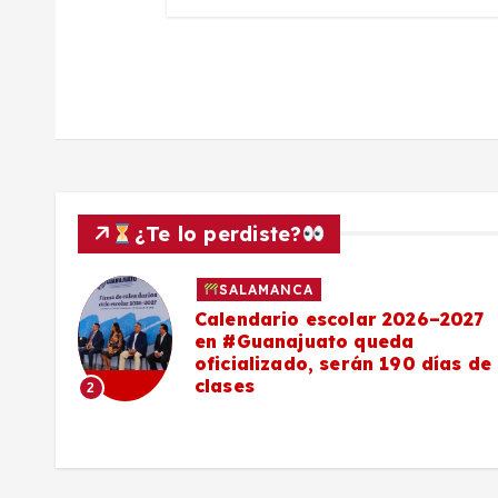
s
¿Te lo perdiste?
SALAMANCA
Calendario escolar 2026–2027
al
en #Guanajuato queda
el
oficializado, serán 190 días de
clases
2
o