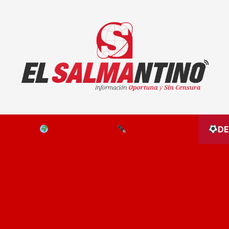
El Salmantino - medios/noticias/editorial
NAL
EL MUNDO
EDITORIALES
D