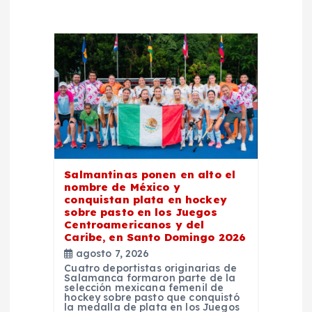
d
e
e
n
t
Salmantinas ponen en alto el
r
nombre de México y
conquistan plata en hockey
sobre pasto en los Juegos
a
Centroamericanos y del
Caribe, en Santo Domingo 2026
agosto 7, 2026
d
Cuatro deportistas originarias de
Salamanca formaron parte de la
selección mexicana femenil de
a
hockey sobre pasto que conquistó
la medalla de plata en los Juegos