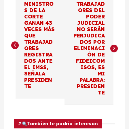
MINISTRO
TRABAJAD
a
S DE LA
ORES DEL
CORTE
PODER
GANAN 43
JUDICIAL
v
VECES MÁS
NO SERÁN
QUE
PERJUDICA
e
TRABAJAD
DOS POR
ORES
ELIMINACI
g
REGISTRA
ÓN DE
DOS ANTE
FIDEICOM
a
EL IMSS,
ISOS, ES
SEÑALA
MI
c
PRESIDEN
PALABRA:
TE
PRESIDEN
TE
i
ó
n
También te podría interesar: