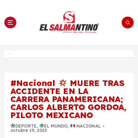
S
a
l
t
a
r
a
l
c
o
El Salmantino - medios/noticias/editorial
n
t
e
Inicio
n
i
d
o
#Nacional
MUERE TRAS
ACCIDENTE EN LA
CARRERA PANAMERICANA;
CARLOS ALBERTO GORDOA,
PILOTO MEXICANO
DEPORTE
,
EL MUNDO
,
NACIONAL
octubre 19, 2023