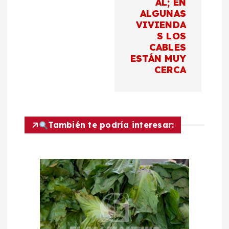
a
AL; EN
ALGUNAS
c
VIVIENDA
S LOS
CABLES
i
ESTÁN MUY
CERCA
ó
n
d
También te podría interesar:
e
e
n