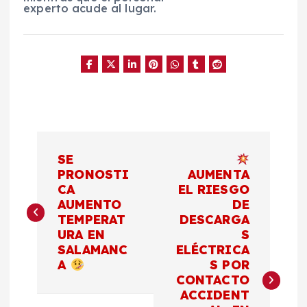
experto acude al lugar.
N
SE
a
PRONOSTI
AUMENTA
CA
EL RIESGO
AUMENTO
DE
v
TEMPERAT
DESCARGA
URA EN
S
e
SALAMANC
ELÉCTRICA
A
S POR
g
CONTACTO
ACCIDENT