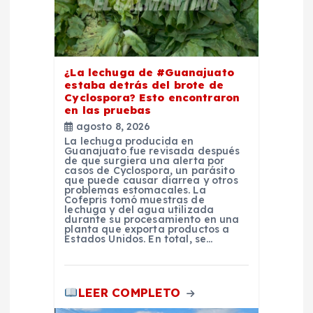
t
r
a
¿La lechuga de #Guanajuato
estaba detrás del brote de
d
Cyclospora? Esto encontraron
en las pruebas
agosto 8, 2026
a
La lechuga producida en
Guanajuato fue revisada después
de que surgiera una alerta por
s
casos de Cyclospora, un parásito
que puede causar diarrea y otros
problemas estomacales. La
Cofepris tomó muestras de
lechuga y del agua utilizada
durante su procesamiento en una
planta que exporta productos a
Estados Unidos. En total, se…
LEER COMPLETO