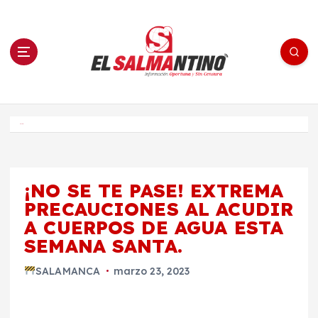
S
a
l
t
a
r
a
l
c
o
El Salmantino - medios/noticias/editorial
n
t
e
Inicio
n
i
d
o
¡NO SE TE PASE! EXTREMA
PRECAUCIONES AL ACUDIR
A CUERPOS DE AGUA ESTA
SEMANA SANTA.
SALAMANCA
marzo 23, 2023