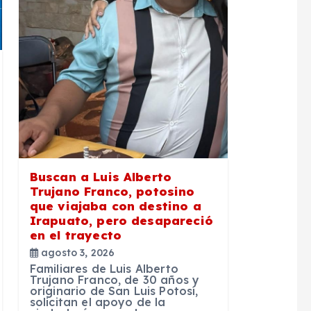
Buscan a Luis Alberto
Trujano Franco, potosino
que viajaba con destino a
Irapuato, pero desapareció
en el trayecto
agosto 3, 2026
Familiares de Luis Alberto
Trujano Franco, de 30 años y
originario de San Luis Potosí,
solicitan el apoyo de la