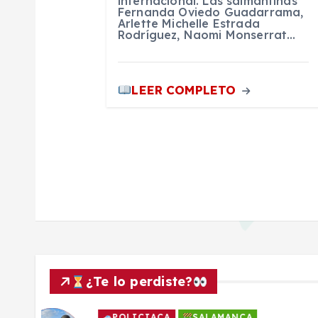
internacional. Las salmantinas
a
Fernanda Oviedo Guadarrama,
Arlette Michelle Estrada
Rodríguez, Naomi Monserrat…
d
LEER COMPLETO
a
s
¿Te lo perdiste?
POLICIACA
SALAMANCA