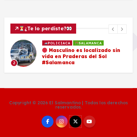
¿Te lo perdiste?
POLICIACA
SALAMANCA
Masculino es localizado sin
vida en Praderas del Sol
#Salamanca
2
Copyright © 2026 El Salmantino | Todos los derechos
reservados.