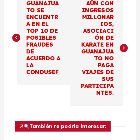
GUANAJUA
AÚN CON
a
TO SE
INGRESOS
ENCUENTR
MILLONAR
A EN EL
IOS,
v
TOP 10 DE
ASOCIACI
POSIBLES
ÓN DE
e
FRAUDES
KARATE EN
DE
GUANAJUA
g
ACUERDO A
TO NO
LA
PAGA
a
CONDUSEF
VIAJES DE
SUS
c
PARTICIPA
NTES.
i
ó
También te podría interesar:
n