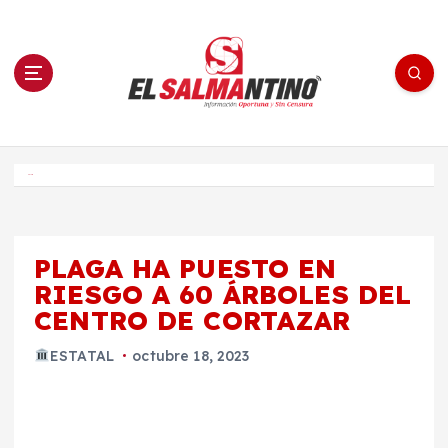
S
a
l
t
a
r
a
l
c
o
El Salmantino - medios/noticias/editorial
n
t
e
Inicio
n
i
d
o
PLAGA HA PUESTO EN
RIESGO A 60 ÁRBOLES DEL
CENTRO DE CORTAZAR
ESTATAL
octubre 18, 2023