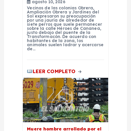
r
agosto 10, 2026
Vecinos de las colonias Obrera,
Ampliación Obrera y Jardines del
a
Sol expresaron su preocupación
por una jauría de alrededor de
siete perros que suele permanecer
sobre la calle Héroes de Cananea,
d
justo debajo del puente de la
Transformacón. De acuerdo con
habitantes de la zona, los
a
animales suelen ladrar y acercarse
de…
s
LEER COMPLETO
Muere hombre arrollado por el