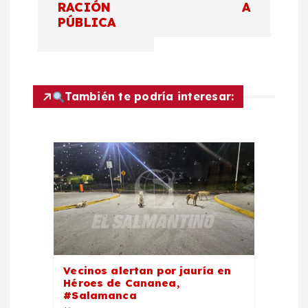
c
RACIÓN
A
PÚBLICA
i
ó
También te podría interesar:
n
d
e
e
n
Vecinos alertan por jauría en
t
Héroes de Cananea,
#Salamanca