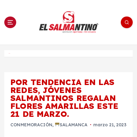
S
a
l
t
a
r
a
l
c
o
El Salmantino - medios/noticias/editorial
n
t
e
Inicio
n
i
d
o
POR TENDENCIA EN LAS
REDES, JÓVENES
SALMANTINOS REGALAN
FLORES AMARILLAS ESTE
21 DE MARZO.
CONMEMORACIÓN
,
SALAMANCA
marzo 21, 2023