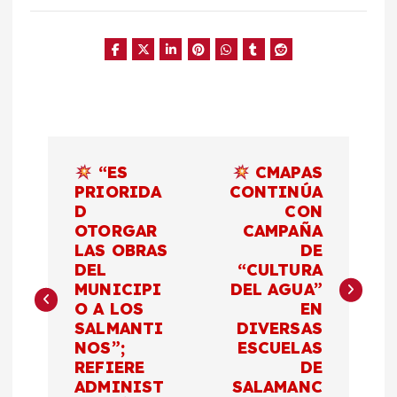
N
“ES
CMAPAS
a
PRIORIDA
CONTINÚA
D
CON
OTORGAR
CAMPAÑA
v
LAS OBRAS
DE
DEL
“CULTURA
e
MUNICIPI
DEL AGUA”
O A LOS
EN
g
SALMANTI
DIVERSAS
NOS”;
ESCUELAS
a
REFIERE
DE
ADMINIST
SALAMANC