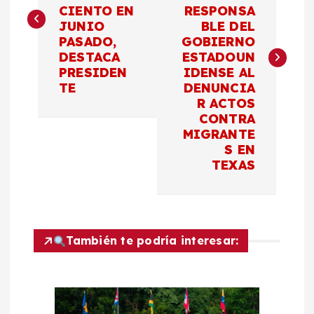
v
CIENTO EN
RESPONSA
JUNIO
BLE DEL
e
PASADO,
GOBIERNO
DESTACA
ESTADOUN
g
PRESIDEN
IDENSE AL
TE
DENUNCIA
a
R ACTOS
CONTRA
c
MIGRANTE
S EN
TEXAS
i
ó
n
También te podría interesar:
d