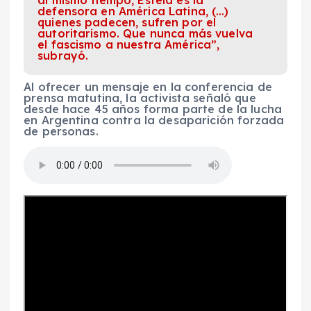
al mismo tiempo, Estela es la
defensora en América Latina, (…)
quienes padecen, sufren por el
autoritarismo. Que nunca más vuelva
el fascismo a nuestra América”,
subrayó.
Al ofrecer un mensaje en la conferencia de
prensa matutina, la activista señaló que
desde hace 45 años forma parte de la lucha
en Argentina contra la desaparición forzada
de personas.