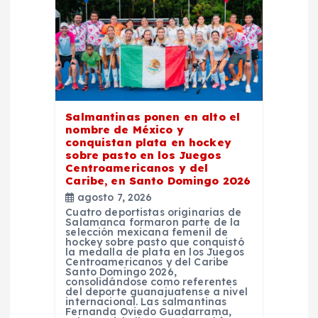
e
e
n
t
Salmantinas ponen en alto el
r
nombre de México y
conquistan plata en hockey
sobre pasto en los Juegos
a
Centroamericanos y del
Caribe, en Santo Domingo 2026
agosto 7, 2026
d
Cuatro deportistas originarias de
Salamanca formaron parte de la
selección mexicana femenil de
a
hockey sobre pasto que conquistó
la medalla de plata en los Juegos
Centroamericanos y del Caribe
s
Santo Domingo 2026,
consolidándose como referentes
del deporte guanajuatense a nivel
internacional. Las salmantinas
Fernanda Oviedo Guadarrama,