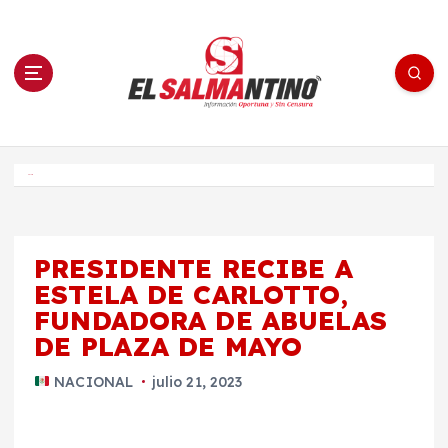
S
a
l
t
a
r
a
l
c
o
El Salmantino - medios/noticias/editorial
n
t
e
Inicio
n
i
d
o
PRESIDENTE RECIBE A
ESTELA DE CARLOTTO,
FUNDADORA DE ABUELAS
DE PLAZA DE MAYO
NACIONAL
julio 21, 2023