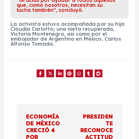
“Gracias por ayudar a todos aquellos
que, como nosotros, necesitan su
lucha también”, concluyó.
La activista estuvo acompañada por su hija
Claudia Carlotto; una nieta recuperada,
Victoria Montenegro, así como por el
embajador de Argentina en México, Carlos
Alfonso Tomada.
N
ECONOMÍA
PRESIDEN
a
DE MÉXICO
TE
CRECIÓ 4
RECONOCE
POR
ACTITUD