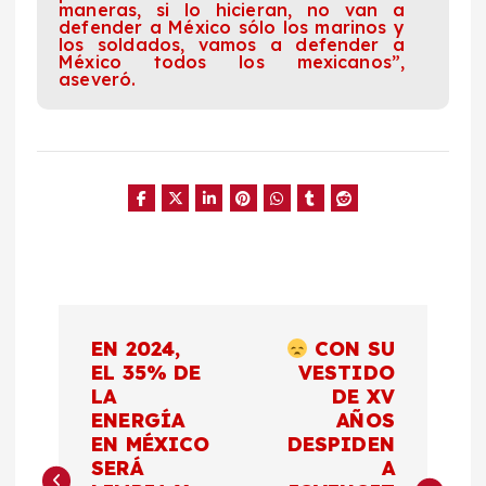
maneras, si lo hicieran, no van a
defender a México sólo los marinos y
los soldados, vamos a defender a
México todos los mexicanos”,
aseveró.
N
EN 2024,
CON SU
a
EL 35% DE
VESTIDO
LA
DE XV
ENERGÍA
AÑOS
v
EN MÉXICO
DESPIDEN
SERÁ
A