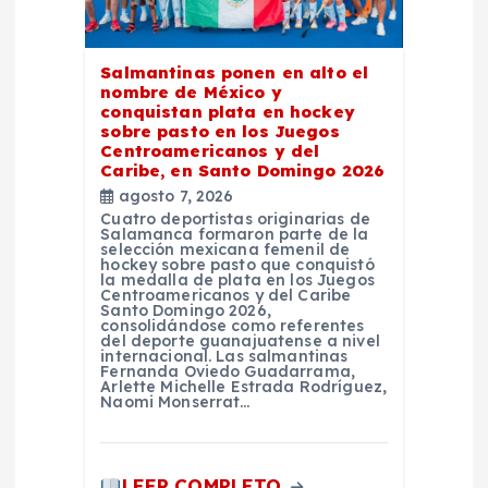
n
Salmantinas ponen en alto el
t
nombre de México y
conquistan plata en hockey
sobre pasto en los Juegos
r
Centroamericanos y del
Caribe, en Santo Domingo 2026
a
agosto 7, 2026
Cuatro deportistas originarias de
Salamanca formaron parte de la
d
selección mexicana femenil de
hockey sobre pasto que conquistó
la medalla de plata en los Juegos
Centroamericanos y del Caribe
a
Santo Domingo 2026,
consolidándose como referentes
del deporte guanajuatense a nivel
s
internacional. Las salmantinas
Fernanda Oviedo Guadarrama,
Arlette Michelle Estrada Rodríguez,
Naomi Monserrat…
LEER COMPLETO