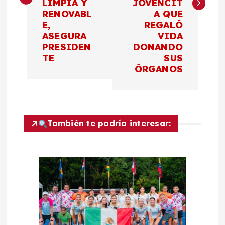
e
LIMPIA Y
JOVENCIT
RENOVABL
A QUE
g
E,
REGALÓ
ASEGURA
VIDA
a
PRESIDEN
DONANDO
TE
SUS
c
ÓRGANOS
i
ó
También te podría interesar:
n
d
e
e