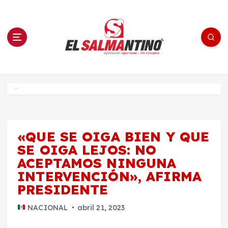
S
a
l
t
a
r
a
l
c
o
El Salmantino - medios/noticias/editorial
n
t
e
Inicio
n
i
d
o
«QUE SE OIGA BIEN Y QUE
SE OIGA LEJOS: NO
ACEPTAMOS NINGUNA
INTERVENCIÓN», AFIRMA
PRESIDENTE
NACIONAL
abril 21, 2023