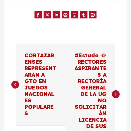
N
CORTAZAR
#Estado
a
ENSES
RECTORES
REPRESENT
ASPIRANTE
ARÁN A
S A
v
GTO EN
RECTORÍA
JUEGOS
GENERAL
e
NACIONAL
DE LA UG
ES
NO
g
POPULARE
SOLICITAR
S
ÁN
a
LICENCIA
DE SUS