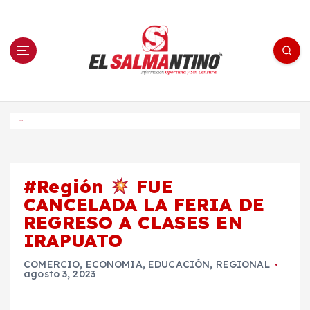
S
a
l
t
a
r
a
l
c
o
El Salmantino - medios/noticias/editorial
n
t
e
Inicio
n
i
d
o
#Región
FUE
CANCELADA LA FERIA DE
REGRESO A CLASES EN
IRAPUATO
COMERCIO
,
ECONOMIA
,
EDUCACIÓN
,
REGIONAL
agosto 3, 2023