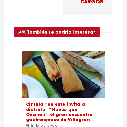
c
CARGOS
i
ó
También te podría interesar:
n
d
e
e
n
Cinthia Teniente invita a
disfrutar “Manos que
t
Cocinan”, el gran encuentro
gastronómico de Villagrán
julio 27, 2026