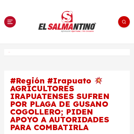
S
a
l
t
a
r
a
l
c
o
El Salmantino - medios/noticias/editorial
n
t
e
Inicio
n
i
d
o
#Región #Irapuato
AGRICULTORES
IRAPUATENSES SUFREN
POR PLAGA DE GUSANO
COGOLLERO; PIDEN
APOYO A AUTORIDADES
PARA COMBATIRLA