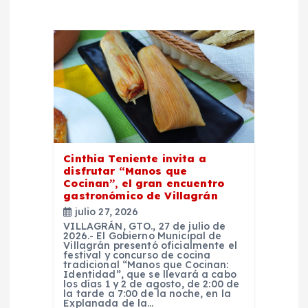
e
e
n
t
r
Cinthia Teniente invita a
disfrutar “Manos que
Cocinan”, el gran encuentro
a
gastronómico de Villagrán
julio 27, 2026
d
VILLAGRÁN, GTO., 27 de julio de
2026.- El Gobierno Municipal de
Villagrán presentó oficialmente el
a
festival y concurso de cocina
tradicional “Manos que Cocinan:
Identidad”, que se llevará a cabo
los días 1 y 2 de agosto, de 2:00 de
s
la tarde a 7:00 de la noche, en la
Explanada de la…