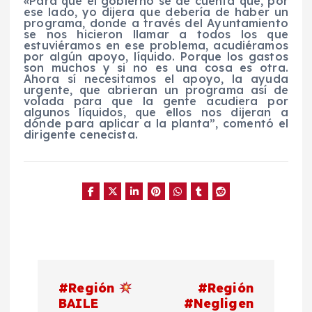
«Para que el gobierno se dé cuenta que, por
ese lado, yo dijera que debería de haber un
programa, donde a través del Ayuntamiento
se nos hicieron llamar a todos los que
estuviéramos en ese problema, acudiéramos
por algún apoyo, líquido. Porque los gastos
son muchos y si no es una cosa es otra.
Ahora sí necesitamos el apoyo, la ayuda
urgente, que abrieran un programa así de
volada para que la gente acudiera por
algunos líquidos, que ellos nos dijeran a
dónde para aplicar a la planta”, comentó el
dirigente cenecista.
N
#Región
#Región
a
BAILE
#Negligen