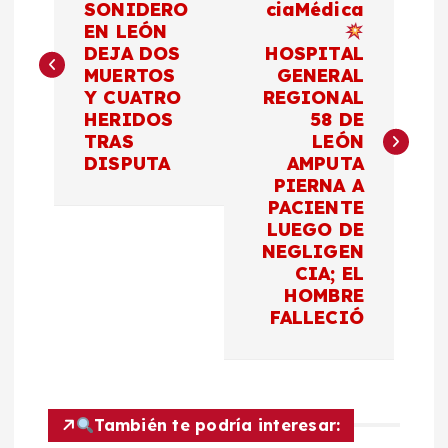
SONIDERO
ciaMédica
EN LEÓN
v
DEJA DOS
HOSPITAL
MUERTOS
GENERAL
e
Y CUATRO
REGIONAL
HERIDOS
58 DE
g
TRAS
LEÓN
DISPUTA
AMPUTA
a
PIERNA A
PACIENTE
c
LUEGO DE
NEGLIGEN
CIA; EL
i
HOMBRE
FALLECIÓ
ó
n
d
También te podría interesar: