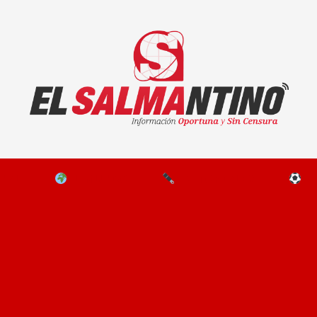
El Salmantino - medios/noticias/editorial
NAL
EL MUNDO
EDITORIALES
D