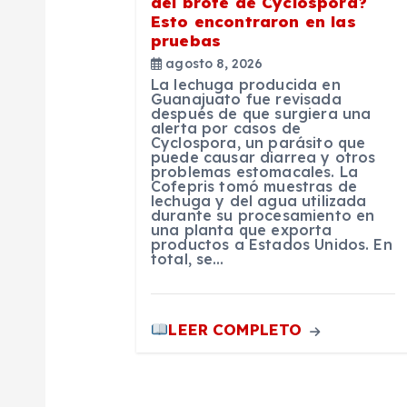
del brote de Cyclospora?
Esto encontraron en las
e
pruebas
agosto 8, 2026
e
La lechuga producida en
Guanajuato fue revisada
después de que surgiera una
alerta por casos de
n
Cyclospora, un parásito que
puede causar diarrea y otros
problemas estomacales. La
t
Cofepris tomó muestras de
lechuga y del agua utilizada
durante su procesamiento en
una planta que exporta
r
productos a Estados Unidos. En
total, se…
a
LEER COMPLETO
d
a