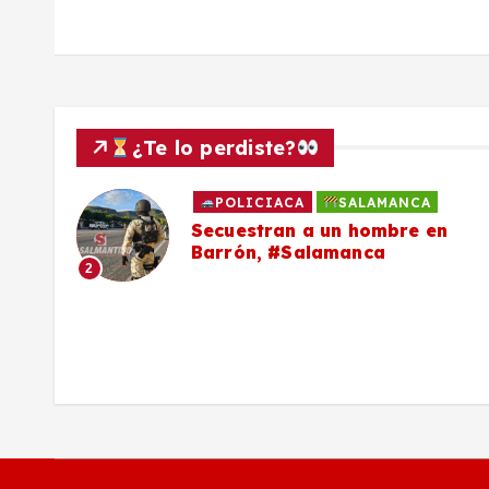
s
¿Te lo perdiste?
POLICIACA
SALAMANCA
to
Secuestran a un hombre en
Barrón, #Salamanca
2
ron