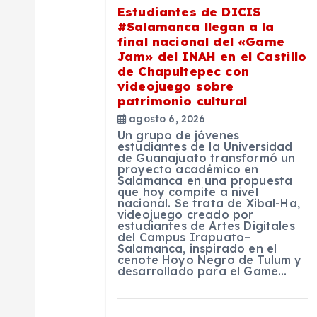
Estudiantes de DICIS
n
#Salamanca llegan a la
final nacional del «Game
Jam» del INAH en el Castillo
d
de Chapultepec con
videojuego sobre
e
patrimonio cultural
agosto 6, 2026
Un grupo de jóvenes
e
estudiantes de la Universidad
de Guanajuato transformó un
proyecto académico en
n
Salamanca en una propuesta
que hoy compite a nivel
nacional. Se trata de Xibal-Ha,
videojuego creado por
t
estudiantes de Artes Digitales
del Campus Irapuato–
Salamanca, inspirado en el
r
cenote Hoyo Negro de Tulum y
desarrollado para el Game…
a