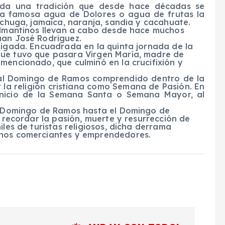
oda una tradición que desde hace décadas se
la famosa agua de Dolores o agua de frutas la
lechuga, jamaica, naranja, sandia y cacahuate.
salmantinos llevan a cabo desde hace muchos
uan José Rodriguez.
aigada. Encuadrada en la quinta jornada de la
que tuvo que pasara Virgen María, madre de
mencionado, que culminó en la crucifixión y
or al Domingo de Ramos comprendido dentro de la
la religión cristiana como Semana de Pasión. En
inicio de la Semana Santa o Semana Mayor, al
el Domingo de Ramos hasta el Domingo de
a recordar la pasión, muerte y resurrección de
iles de turistas religiosos, dicha derrama
inos comerciantes y emprendedores.