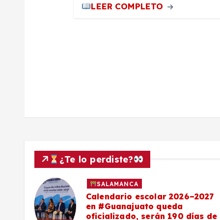
LEER COMPLETO
d
a
s
¿Te lo perdiste?
SALAMANCA
Calendario escolar 2026–2027
al
en #Guanajuato queda
el
oficializado, serán 190 días de