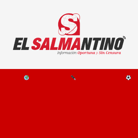
El Salmantino - medios/noticias/editorial
NAL
EL MUNDO
EDITORIALES
D