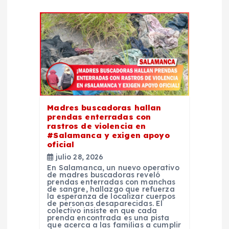
n
d
e
e
Madres buscadoras hallan
n
prendas enterradas con
rastros de violencia en
t
#Salamanca y exigen apoyo
oficial
julio 28, 2026
r
En Salamanca, un nuevo operativo
de madres buscadoras reveló
prendas enterradas con manchas
a
de sangre, hallazgo que refuerza
la esperanza de localizar cuerpos
de personas desaparecidas. El
d
colectivo insiste en que cada
prenda encontrada es una pista
que acerca a las familias a cumplir