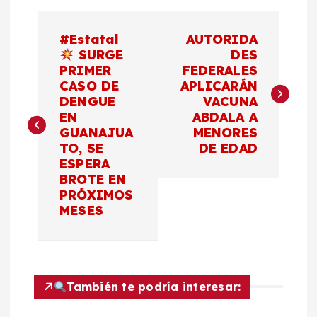
N
#Estatal
AUTORIDA
a
SURGE
DES
PRIMER
FEDERALES
CASO DE
APLICARÁN
v
DENGUE
VACUNA
EN
ABDALA A
e
GUANAJUA
MENORES
TO, SE
DE EDAD
g
ESPERA
BROTE EN
a
PRÓXIMOS
MESES
c
i
También te podría interesar:
ó