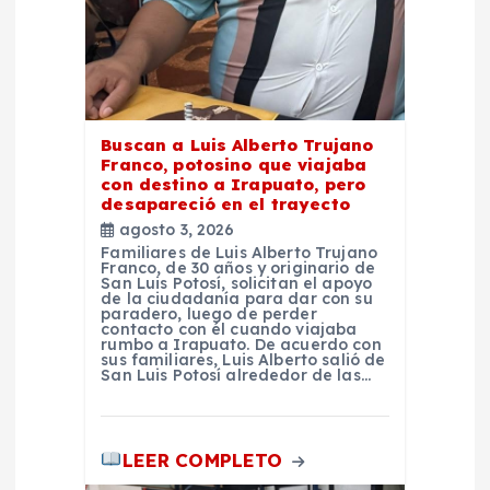
a
d
a
Buscan a Luis Alberto Trujano
Franco, potosino que viajaba
con destino a Irapuato, pero
s
desapareció en el trayecto
agosto 3, 2026
Familiares de Luis Alberto Trujano
Franco, de 30 años y originario de
San Luis Potosí, solicitan el apoyo
de la ciudadanía para dar con su
paradero, luego de perder
contacto con él cuando viajaba
rumbo a Irapuato. De acuerdo con
sus familiares, Luis Alberto salió de
San Luis Potosí alrededor de las…
LEER COMPLETO