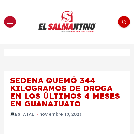
S
a
l
t
a
r
a
l
c
o
El Salmantino - medios/noticias/editorial
n
t
e
Inicio
n
i
d
o
SEDENA QUEMÓ 344
KILOGRAMOS DE DROGA
EN LOS ÚLTIMOS 4 MESES
EN GUANAJUATO
ESTATAL
noviembre 10, 2023