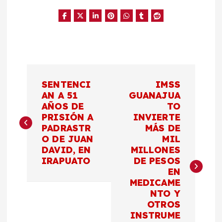
N
SENTENCI
IMSS
a
AN A 51
GUANAJUA
AÑOS DE
TO
PRISIÓN A
INVIERTE
v
PADRASTR
MÁS DE
O DE JUAN
MIL
e
DAVID, EN
MILLONES
IRAPUATO
DE PESOS
g
EN
MEDICAME
a
NTO Y
OTROS
c
INSTRUME