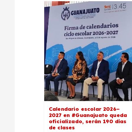
a
c
i
ó
n
d
e
Calendario escolar 2026–
2027 en #Guanajuato queda
e
oficializado, serán 190 días
de clases