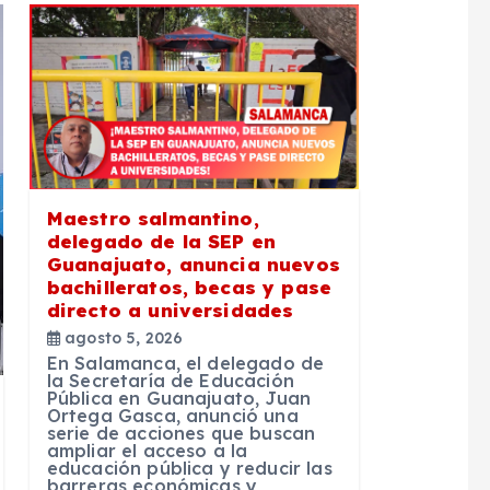
Maestro salmantino,
delegado de la SEP en
Guanajuato, anuncia nuevos
bachilleratos, becas y pase
directo a universidades
agosto 5, 2026
En Salamanca, el delegado de
la Secretaría de Educación
Pública en Guanajuato, Juan
Ortega Gasca, anunció una
serie de acciones que buscan
ampliar el acceso a la
educación pública y reducir las
barreras económicas y