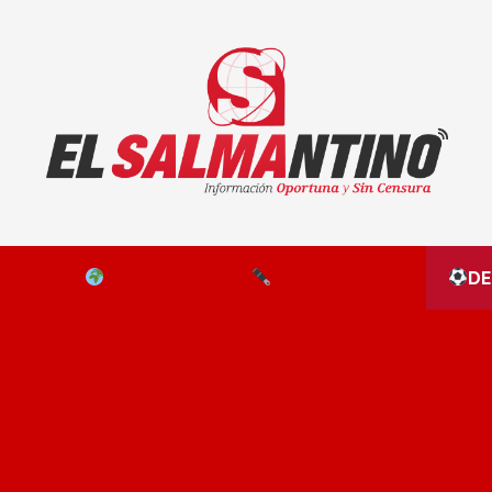
El Salmantino - medios/noticias/editorial
NAL
EL MUNDO
EDITORIALES
D