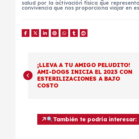
salud por la activación física que represen
convivencia que nos proporciona viajar en es
N
¡LLEVA A TU AMIGO PELUDITO!
AMI-DOGS INICIA EL 2023 CON
a
ESTERILIZACIONES A BAJO
COSTO
v
e
También te podría interesar:
g