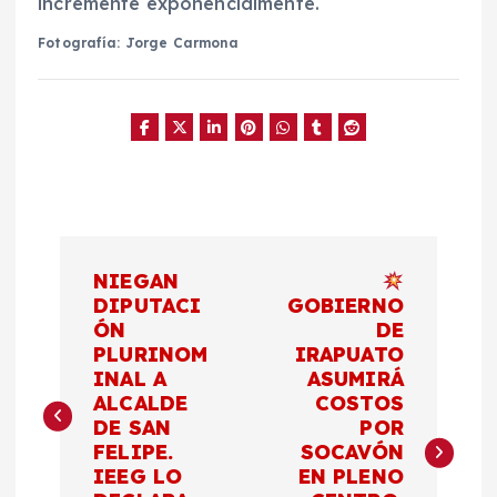
incremente exponencialmente.
Fotografía: Jorge Carmona
N
NIEGAN
a
DIPUTACI
GOBIERNO
ÓN
DE
PLURINOM
IRAPUATO
v
INAL A
ASUMIRÁ
ALCALDE
COSTOS
e
DE SAN
POR
FELIPE.
SOCAVÓN
g
IEEG LO
EN PLENO