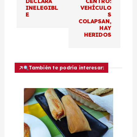
DECLARA
CENTRO:
a
INELEGIBL
VEHÍCULO
E
S
c
COLAPSAN,
HAY
HERIDOS
i
ó
n
También te podría interesar:
d
e
e
n