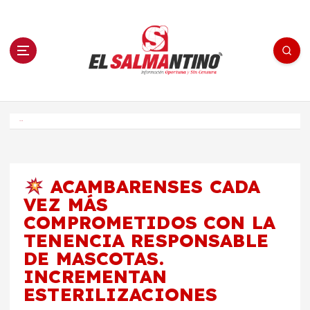
S
a
l
t
a
r
a
l
c
o
El Salmantino - medios/noticias/editorial
n
t
e
Inicio
n
i
d
o
ACAMBARENSES CADA
VEZ MÁS
COMPROMETIDOS CON LA
TENENCIA RESPONSABLE
DE MASCOTAS.
INCREMENTAN
ESTERILIZACIONES