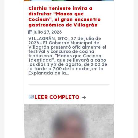
t
Cinthia Teniente invita a
disfrutar “Manos que
r
Cocinan”, el gran encuentro
gastronómico de Villagrán
julio 27, 2026
a
VILLAGRÁN, GTO., 27 de julio de
2026.- El Gobierno Municipal de
Villagrán presentó oficialmente el
d
festival y concurso de cocina
tradicional “Manos que Cocinan:
Identidad”, que se llevará a cabo
a
los días 1 y 2 de agosto, de 2:00 de
la tarde a 7:00 de la noche, en la
Explanada de la…
s
LEER COMPLETO