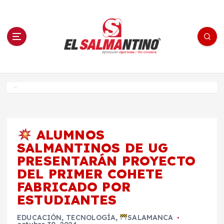
S
a
l
t
a
r
a
l
c
o
El Salmantino - medios/noticias/editorial
n
t
e
Inicio
n
i
d
o
ALUMNOS
SALMANTINOS DE UG
PRESENTARÁN PROYECTO
DEL PRIMER COHETE
FABRICADO POR
ESTUDIANTES
EDUCACIÓN
,
TECNOLOGÍA
,
SALAMANCA