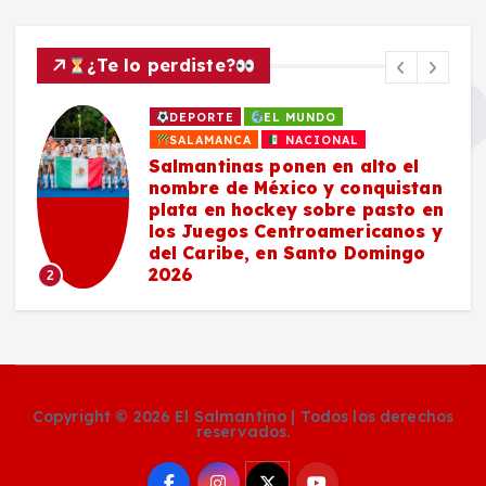
¿Te lo perdiste?
DEPORTE
EL MUNDO
SALAMANCA
NACIONAL
Salmantinas ponen en alto el
nombre de México y conquistan
plata en hockey sobre pasto en
los Juegos Centroamericanos y
del Caribe, en Santo Domingo
2026
2
Copyright © 2026 El Salmantino | Todos los derechos
reservados.