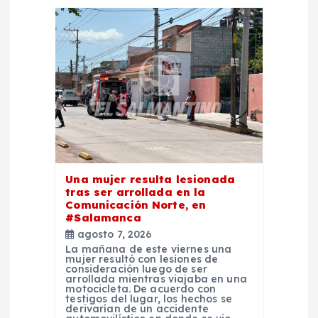
n
d
e
e
n
t
Una mujer resulta lesionada
tras ser arrollada en la
Comunicación Norte, en
r
#Salamanca
agosto 7, 2026
a
La mañana de este viernes una
mujer resultó con lesiones de
consideración luego de ser
arrollada mientras viajaba en una
d
motocicleta. De acuerdo con
testigos del lugar, los hechos se
derivarían de un accidente