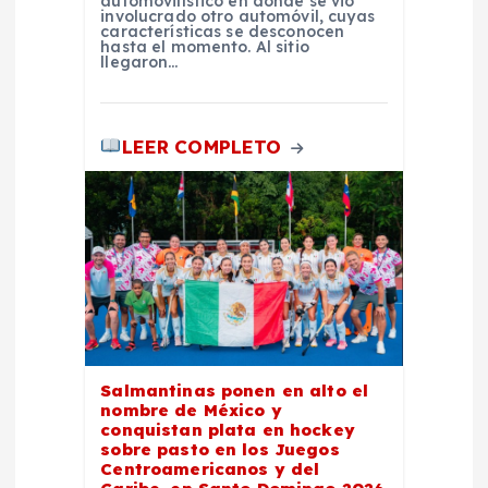
a
automovilístico en donde se vio
involucrado otro automóvil, cuyas
características se desconocen
hasta el momento. Al sitio
s
llegaron…
LEER COMPLETO
Salmantinas ponen en alto el
nombre de México y
conquistan plata en hockey
sobre pasto en los Juegos
Centroamericanos y del