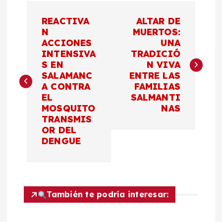
N
REACTIVA
ALTAR DE
a
N
MUERTOS:
ACCIONES
UNA
INTENSIVA
TRADICIÓ
v
S EN
N VIVA
SALAMANC
ENTRE LAS
e
A CONTRA
FAMILIAS
EL
SALMANTI
g
MOSQUITO
NAS
TRANSMIS
a
OR DEL
DENGUE
c
i
También te podría interesar:
ó