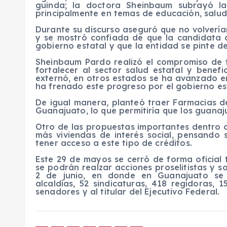
guinda; la doctora Sheinbaum subrayó l
principalmente en temas de educación, salud
Durante su discurso aseguró que no volverían
y se mostró confiada de que la candidata d
gobierno estatal y que la entidad se pinte d
Sheinbaum Pardo realizó el compromiso de f
fortalecer al sector salud estatal y benef
externó, en otros estados se ha avanzado 
ha frenado este progreso por el gobierno est
De igual manera, planteó traer Farmacias d
Guanajuato, lo que permitiría que los guana
Otro de las propuestas importantes dentro d
más viviendas de interés social, pensando
tener acceso a este tipo de créditos.
Este 29 de mayos se cerró de forma oficial t
se podrán realzar acciones proselitistas y s
2 de junio, en donde en Guanajuato se 
alcaldías, 52 sindicaturas, 418 regidoras, 
senadores y al titular del Ejecutivo Federal.