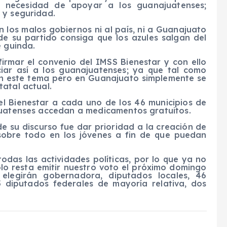
a necesidad de apoyar a los guanajuatenses;
 y seguridad.
 los malos gobiernos ni al país, ni a Guanajuato
e su partido consiga que los azules salgan del
e guinda.
irmar el convenio del IMSS Bienestar y con ello
iciar así a los guanajuatenses; ya que tal como
en este tema pero en Guanajuato simplemente se
atal actual.
el Bienestar a cada uno de los 46 municipios de
juatenses accedan a medicamentos gratuitos.
e su discurso fue dar prioridad a la creación de
 sobre todo en los jóvenes a fin de que puedan
odas las actividades políticas, por lo que ya no
olo resta emitir nuestro voto el próximo domingo
elegirán gobernadora, diputados locales, 46
15 diputados federales de mayoría relativa, dos