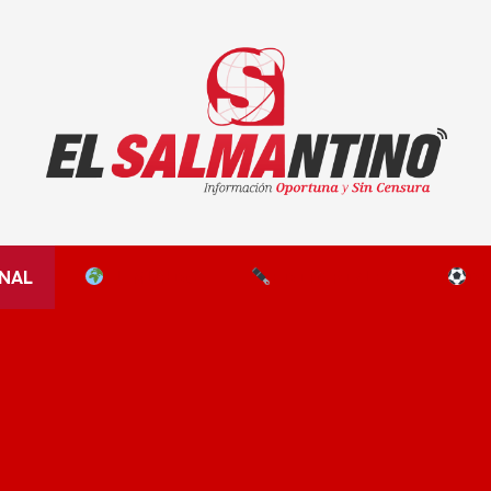
El Salmantino - medios/noticias/editorial
NAL
EL MUNDO
EDITORIALES
D