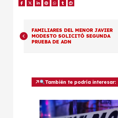
N
FAMILIARES DEL MENOR JAVIER
MODESTO SOLICITÓ SEGUNDA
a
PRUEBA DE ADN
v
e
g
También te podría interesar:
a
c