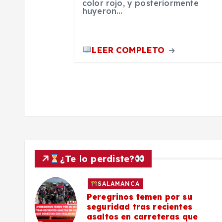
color rojo, y posteriormente
huyeron…
r
a
LEER COMPLETO
d
a
s
¿Te lo perdiste?
SALAMANCA
lo a
Peregrinos temen por su
seguridad tras recientes
asaltos en carreteras que