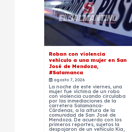
i
ó
n
Roban con violencia
d
vehículo a una mujer en San
José de Mendoza,
#Salamanca
e
agosto 7, 2026
La noche de este viernes, una
e
mujer fue víctima de un robo
con violencia cuando circulaba
por las inmediaciones de la
carretera Salamanca-
n
Cárdenas, a la altura de la
comunidad de San José de
Mendoza. De acuerdo con los
t
primeros reportes, sujetos la
despojaron de un vehículo Kia,