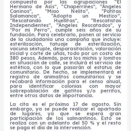
compuesta por las agrupaciones “El
Hermano de Asís”, “Chaperrines”, “Ángeles
Caninos”, “Miao Nelito”, “Patitas
Salamanca”, “Adopta un Mestizo”,
“Rescatando Huellitas”, “Rescatistas
Independientes”, “Ángeles Rescatados”, y
“Por mi Perro”, cumple seis años de su
fundación. Para celebrarlo, ponen al servicio
de la ciudadanía una campaña que incluye:
esterilización, tatuaje de esterilización,
vacuna séxtuple, desparasitación, valoración
inicial y corte de uñas, todo por un costo de
380 pesos. Además, para los michis y lomitos
en situación de calle, se incluirá el servicio de
estética, con lo que pasarán al estatus de
comunitario. De hecho, se implementará el
registro de animalitos comunitarios y se
recabará información para el censo anual,
para identificar colonias con mayor
sobrepoblación de gatitos y/o perritos,
entre otros datos de importancia.
La cita es el próximo 17 de agosto. Sin
embargo, ya se puede realizar el apartado
de lugares, ya que se espera gran
participación de los salmantinos. Esto se
realiza con un adelanto del 50 % y el resto
se paga el día de la intervención.