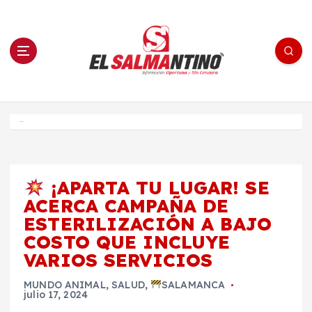
S
a
l
t
a
r
a
l
c
o
El Salmantino - medios/noticias/editorial
n
t
e
Inicio
n
i
d
o
¡APARTA TU LUGAR! SE
ACERCA CAMPAÑA DE
ESTERILIZACIÓN A BAJO
COSTO QUE INCLUYE
VARIOS SERVICIOS
MUNDO ANIMAL
,
SALUD
,
SALAMANCA
julio 17, 2024