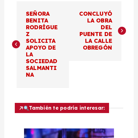
N
SEÑORA
CONCLUYÓ
a
BENITA
LA OBRA
RODRÍGUE
DEL
Z
PUENTE DE
v
SOLICITA
LA CALLE
APOYO DE
OBREGÓN
e
LA
SOCIEDAD
g
SALMANTI
NA
a
c
También te podría interesar:
i
ó