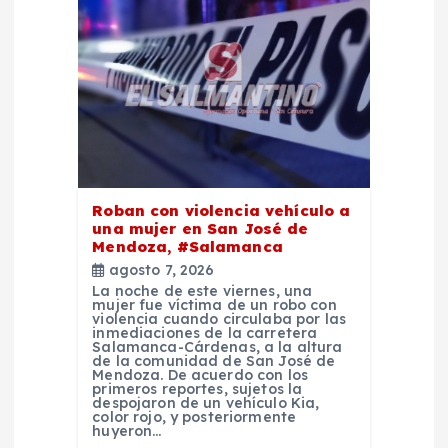
n
d
e
e
n
Roban con violencia vehículo a
una mujer en San José de
Mendoza, #Salamanca
t
agosto 7, 2026
La noche de este viernes, una
r
mujer fue víctima de un robo con
violencia cuando circulaba por las
inmediaciones de la carretera
Salamanca-Cárdenas, a la altura
a
de la comunidad de San José de
Mendoza. De acuerdo con los
primeros reportes, sujetos la
d
despojaron de un vehículo Kia,
color rojo, y posteriormente
huyeron…