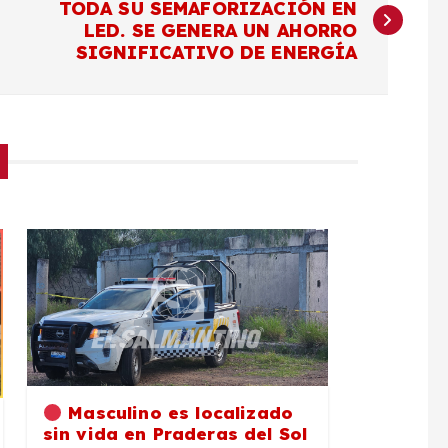
TODA SU SEMAFORIZACIÓN EN
LED. SE GENERA UN AHORRO
SIGNIFICATIVO DE ENERGÍA
Masculino es localizado
sin vida en Praderas del Sol