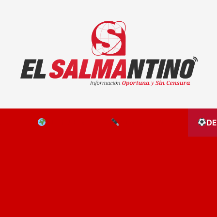
El Salmantino - medios/noticias/editorial
NAL
EL MUNDO
EDITORIALES
D