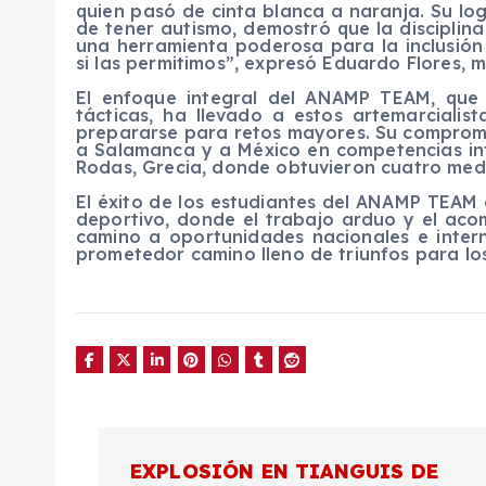
quien pasó de cinta blanca a naranja. Su lo
de tener autismo, demostró que la disciplina 
una herramienta poderosa para la inclusión
si las permitimos”, expresó Eduardo Flores, ma
El enfoque integral del ANAMP TEAM, que i
tácticas, ha llevado a estos artemarcialis
prepararse para retos mayores. Su compromis
a Salamanca y a México en competencias int
Rodas, Grecia, donde obtuvieron cuatro meda
El éxito de los estudiantes del ANAMP TEAM
deportivo, donde el trabajo arduo y el a
camino a oportunidades nacionales e interna
prometedor camino lleno de triunfos para los
N
EXPLOSIÓN EN TIANGUIS DE