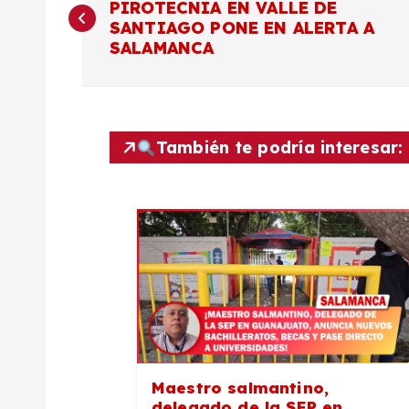
PIROTECNIA EN VALLE DE
a
SANTIAGO PONE EN ALERTA A
SALAMANCA
v
e
También te podría interesar:
g
a
c
i
ó
Maestro salmantino,
delegado de la SEP en