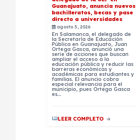
n
Guanajuato, anuncia nuevos
bachilleratos, becas y pase
directo a universidades
d
agosto 5, 2026
En Salamanca, el delegado de
e
la Secretaría de Educación
Pública en Guanajuato, Juan
Ortega Gasca, anunció una
serie de acciones que buscan
e
ampliar el acceso a la
educación pública y reducir las
barreras económicas y
n
académicas para estudiantes y
familias. El anuncio cobra
especial relevancia para el
municipio, pues Ortega Gasca
t
es…
r
LEER COMPLETO
a