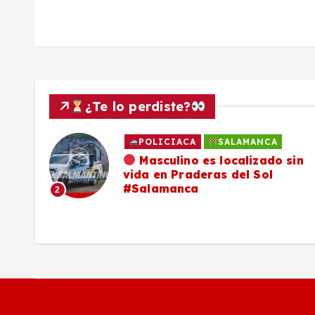
d
a
s
¿Te lo perdiste?
POLICIACA
SALAMANCA
ado
Masculino es localizado sin
vida en Praderas del Sol
os,
#Salamanca
2