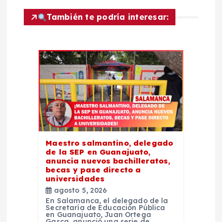
n
También te podría interesar:
d
e
e
n
t
Maestro salmantino, delegado
de la SEP en Guanajuato,
r
anuncia nuevos bachilleratos,
becas y pase directo a
universidades
a
agosto 5, 2026
En Salamanca, el delegado de la
d
Secretaría de Educación Pública
en Guanajuato, Juan Ortega
Gasca, anunció una serie de