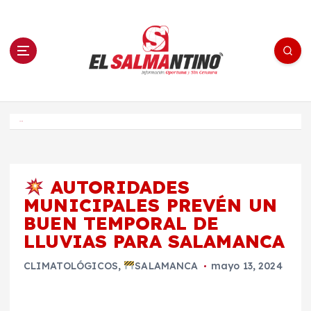
S
a
l
t
a
r
a
l
c
o
El Salmantino - medios/noticias/editorial
n
t
e
Inicio
n
i
d
o
AUTORIDADES
MUNICIPALES PREVÉN UN
BUEN TEMPORAL DE
LLUVIAS PARA SALAMANCA
CLIMATOLÓGICOS
,
SALAMANCA
mayo 13, 2024