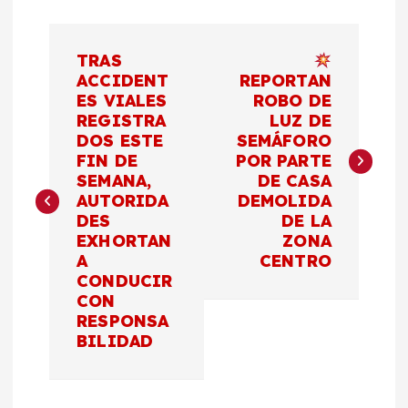
N
TRAS
a
ACCIDENT
REPORTAN
ES VIALES
ROBO DE
REGISTRA
LUZ DE
v
DOS ESTE
SEMÁFORO
FIN DE
POR PARTE
e
SEMANA,
DE CASA
AUTORIDA
DEMOLIDA
g
DES
DE LA
EXHORTAN
ZONA
a
A
CENTRO
CONDUCIR
c
CON
RESPONSA
BILIDAD
i
ó