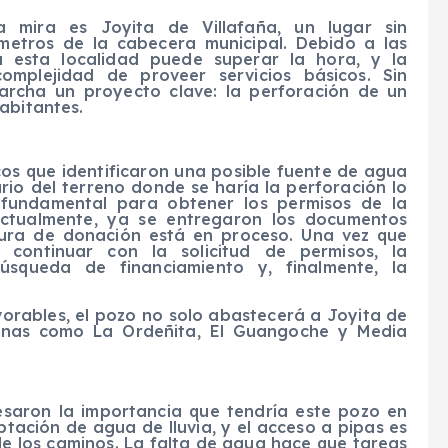
mira es Joyita de Villafaña, un lugar sin
ómetros de la cabecera municipal. Debido a las
a esta localidad puede superar la hora, y la
omplejidad de proveer servicios básicos. Sin
archa un proyecto clave: la perforación de un
abitantes.
cos que identificaron una posible fuente de agua
ario del terreno donde se haría la perforación lo
o fundamental para obtener los permisos de la
ctualmente, ya se entregaron los documentos
itura de donación está en proceso. Una vez que
 continuar con la solicitud de permisos, la
búsqueda de financiamiento y, finalmente, la
vorables, el pozo no solo abastecerá a Joyita de
cinas como La Ordeñita, El Guangoche y Media
esaron la importancia que tendría este pozo en
tación de agua de lluvia, y el acceso a pipas es
e los caminos. La falta de agua hace que tareas