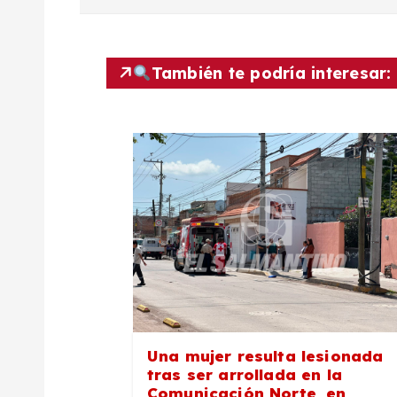
v
e
También te podría interesar:
g
a
c
i
ó
n
Una mujer resulta lesionada
tras ser arrollada en la
Comunicación Norte, en