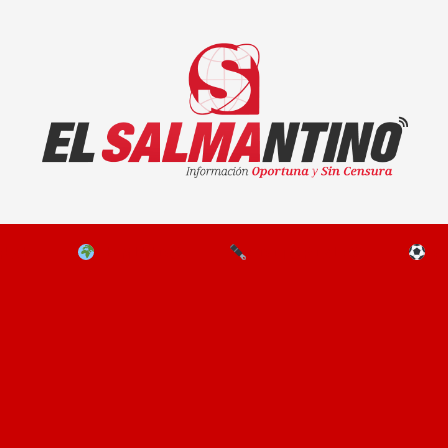
El Salmantino - medios/noticias/editorial
NAL
EL MUNDO
EDITORIALES
D