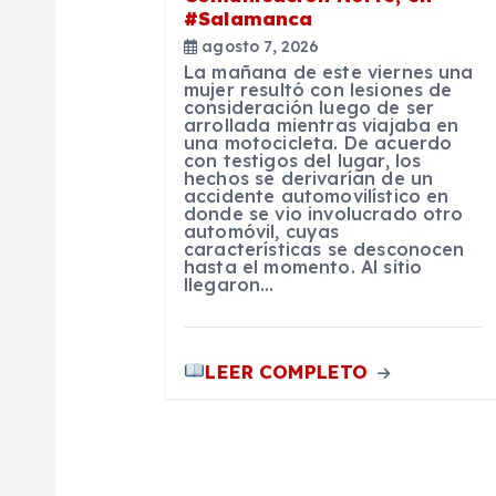
d
#Salamanca
agosto 7, 2026
e
La mañana de este viernes una
mujer resultó con lesiones de
consideración luego de ser
e
arrollada mientras viajaba en
una motocicleta. De acuerdo
con testigos del lugar, los
n
hechos se derivarían de un
accidente automovilístico en
donde se vio involucrado otro
automóvil, cuyas
t
características se desconocen
hasta el momento. Al sitio
llegaron…
r
a
LEER COMPLETO
d