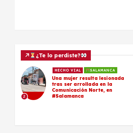
a
d
a
s
¿Te lo perdiste?
HECHO VIAL
SALAMANCA
Una mujer resulta lesionada
es,
tras ser arrollada en la
Comunicación Norte, en
#Salamanca
2