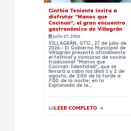
ó
Cinthia Teniente invita a
disfrutar “Manos que
n
Cocinan”, el gran encuentro
gastronómico de Villagrán
julio 27, 2026
d
VILLAGRÁN, GTO., 27 de julio de
2026.- El Gobierno Municipal de
Villagrán presentó oficialmente
e
el festival y concurso de cocina
tradicional “Manos que
Cocinan: Identidad”, que se
e
llevará a cabo los días 1 y 2 de
agosto, de 2:00 de la tarde a
7:00 de la noche, en la
Explanada de la…
n
t
LEER COMPLETO
r