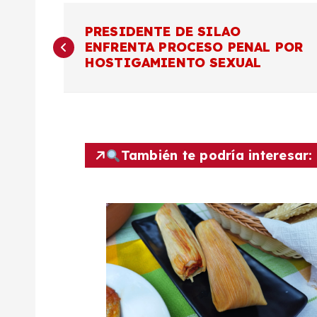
N
PRESIDENTE DE SILAO
ENFRENTA PROCESO PENAL POR
a
HOSTIGAMIENTO SEXUAL
v
e
También te podría interesar:
g
a
c
i