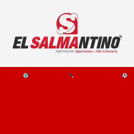
El Salmantino - medios/noticias/editorial
NAL
EL MUNDO
EDITORIALES
D