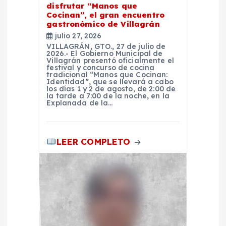
n
disfrutar “Manos que
Cocinan”, el gran encuentro
t
gastronómico de Villagrán
julio 27, 2026
r
VILLAGRÁN, GTO., 27 de julio de
2026.- El Gobierno Municipal de
Villagrán presentó oficialmente el
festival y concurso de cocina
a
tradicional “Manos que Cocinan:
Identidad”, que se llevará a cabo
los días 1 y 2 de agosto, de 2:00 de
d
la tarde a 7:00 de la noche, en la
Explanada de la…
a
LEER COMPLETO
s