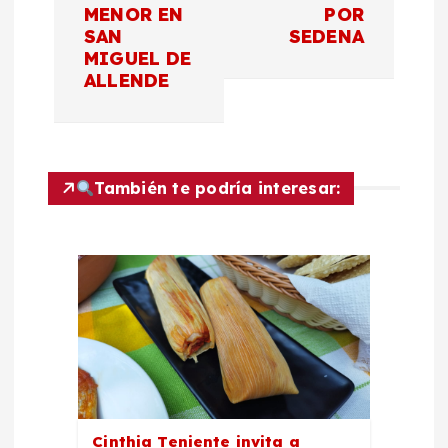
g
MENOR EN
POR
SAN
SEDENA
a
MIGUEL DE
ALLENDE
c
i
También te podría interesar:
ó
n
d
e
e
Cinthia Teniente invita a