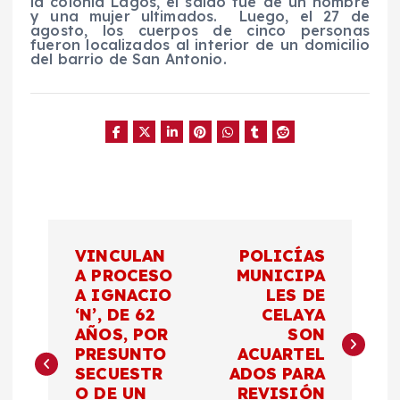
la colonia Lagos, el saldo fue de un hombre
y una mujer ultimados.
Luego, el 27 de
agosto, los cuerpos de cinco personas
fueron localizados al interior de un domicilio
del barrio de San Antonio.
N
VINCULAN
POLICÍAS
a
A PROCESO
MUNICIPA
A IGNACIO
LES DE
‘N’, DE 62
CELAYA
v
AÑOS, POR
SON
PRESUNTO
ACUARTEL
e
SECUESTR
ADOS PARA
O DE UN
REVISIÓN