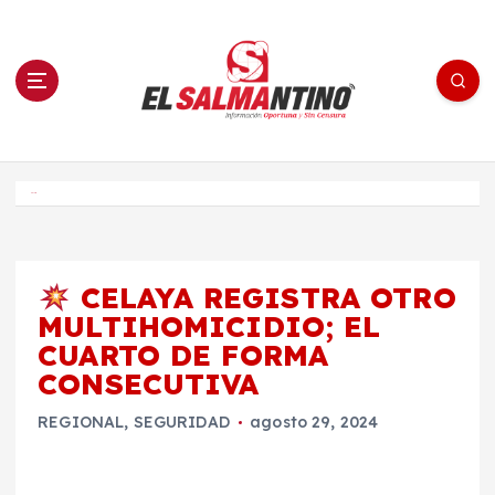
S
a
l
t
a
r
a
l
c
o
El Salmantino - medios/noticias/editorial
n
t
e
Inicio
n
i
d
o
CELAYA REGISTRA OTRO
MULTIHOMICIDIO; EL
CUARTO DE FORMA
CONSECUTIVA
REGIONAL
,
SEGURIDAD
agosto 29, 2024