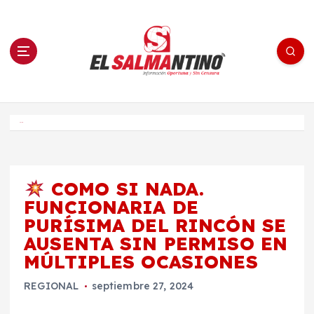
S
a
l
t
a
r
a
l
c
o
El Salmantino - medios/noticias/editorial
n
t
e
Inicio
n
i
d
o
COMO SI NADA.
FUNCIONARIA DE
PURÍSIMA DEL RINCÓN SE
AUSENTA SIN PERMISO EN
MÚLTIPLES OCASIONES
REGIONAL
septiembre 27, 2024