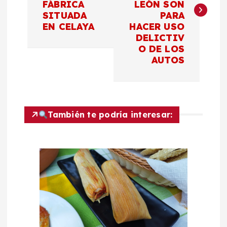
v
FÁBRICA
LEÓN SON
SITUADA
PARA
e
EN CELAYA
HACER USO
DELICTIV
g
O DE LOS
AUTOS
a
c
También te podría interesar:
i
ó
n
d
e