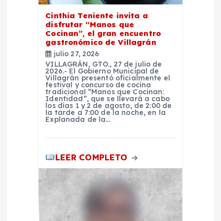
e
Cinthia Teniente invita a
disfrutar “Manos que
Cocinan”, el gran encuentro
n
gastronómico de Villagrán
julio 27, 2026
t
VILLAGRÁN, GTO., 27 de julio de
2026.- El Gobierno Municipal de
Villagrán presentó oficialmente el
festival y concurso de cocina
r
tradicional “Manos que Cocinan:
Identidad”, que se llevará a cabo
los días 1 y 2 de agosto, de 2:00 de
a
la tarde a 7:00 de la noche, en la
Explanada de la…
d
LEER COMPLETO
a
s