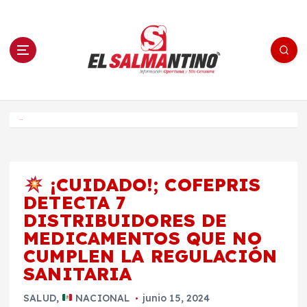
S
a
l
t
a
r
a
l
c
o
El Salmantino - medios/noticias/editorial
n
t
e
Inicio
n
i
d
o
¡CUIDADO!; COFEPRIS
DETECTA 7
DISTRIBUIDORES DE
MEDICAMENTOS QUE NO
CUMPLEN LA REGULACIÓN
SANITARIA
SALUD
,
NACIONAL
junio 15, 2024