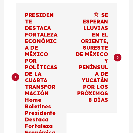
N
PRESIDEN
SE
a
TE
ESPERAN
DESTACA
LLUVIAS
FORTALEZA
EN EL
v
ECONÓMIC
ORIENTE,
A DE
SURESTE
e
MÉXICO
DE MÉXICO
POR
Y
g
POLÍTICAS
PENÍNSUL
DE LA
A DE
a
CUARTA
YUCATÁN
TRANSFOR
POR LOS
c
MACIÓN
PRÓXIMOS
Home
8 DÍAS
Boletines
i
Presidente
Destaca
ó
Fortaleza
Económica