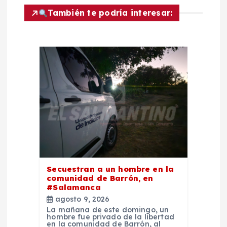
ó
También te podría interesar:
n
d
e
e
n
t
Secuestran a un hombre en la
comunidad de Barrón, en
r
#Salamanca
agosto 9, 2026
a
La mañana de este domingo, un
hombre fue privado de la libertad
en la comunidad de Barrón, al