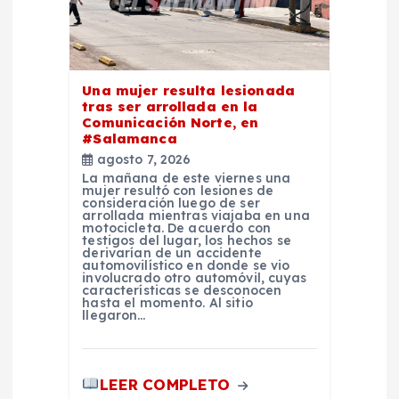
t
r
a
Una mujer resulta lesionada
tras ser arrollada en la
d
Comunicación Norte, en
#Salamanca
agosto 7, 2026
a
La mañana de este viernes una
mujer resultó con lesiones de
consideración luego de ser
s
arrollada mientras viajaba en una
motocicleta. De acuerdo con
testigos del lugar, los hechos se
derivarían de un accidente
automovilístico en donde se vio
involucrado otro automóvil, cuyas
características se desconocen
hasta el momento. Al sitio
llegaron…
LEER COMPLETO