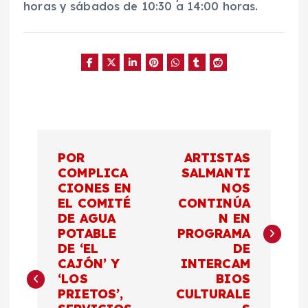
horas y sábados de 10:30 a 14:00 horas.
N
POR
ARTISTAS
a
COMPLICA
SALMANTI
CIONES EN
NOS
EL COMITÉ
CONTINÚA
v
DE AGUA
N EN
POTABLE
PROGRAMA
e
DE ‘EL
DE
CAJÓN’ Y
INTERCAM
g
‘LOS
BIOS
PRIETOS’,
CULTURALE