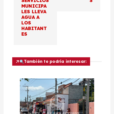
a
SERVICIOS
S
MUNICIPA
c
LES LLEVA
AGUA A
LOS
i
HABITANT
ES
ó
n
d
También te podría interesar:
e
e
n