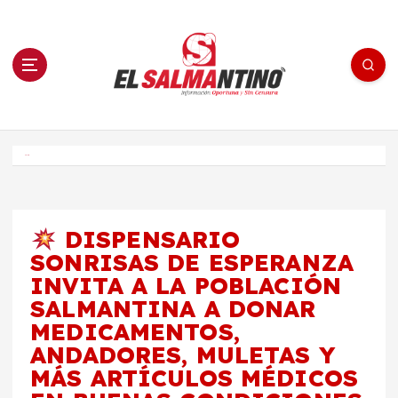
S
a
l
t
a
r
a
l
c
o
El Salmantino - medios/noticias/editorial
n
t
e
Inicio
n
i
d
o
DISPENSARIO
SONRISAS DE ESPERANZA
INVITA A LA POBLACIÓN
SALMANTINA A DONAR
MEDICAMENTOS,
ANDADORES, MULETAS Y
MÁS ARTÍCULOS MÉDICOS