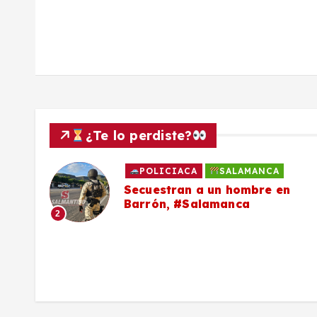
d
a
s
¿Te lo perdiste?
POLICIACA
SALAMANCA
to
Secuestran a un hombre en
Barrón, #Salamanca
2
ron