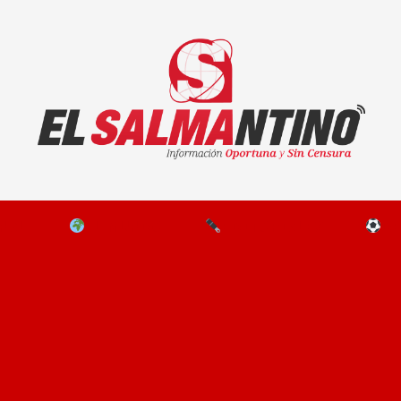
El Salmantino - medios/noticias/editorial
NAL
EL MUNDO
EDITORIALES
D