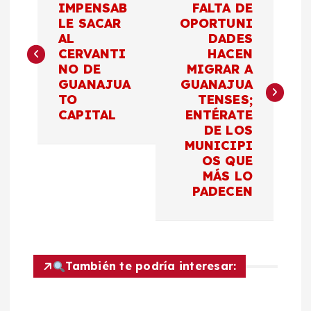
a
IMPENSAB
FALTA DE
LE SACAR
OPORTUNI
AL
DADES
v
CERVANTI
HACEN
NO DE
MIGRAR A
e
GUANAJUA
GUANAJUA
TO
TENSES;
g
CAPITAL
ENTÉRATE
DE LOS
a
MUNICIPI
OS QUE
c
MÁS LO
PADECEN
i
ó
También te podría interesar:
n