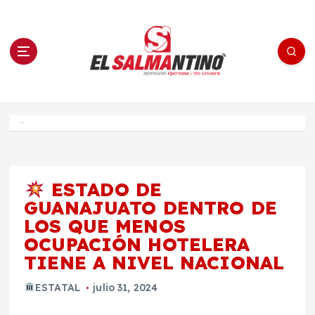
S
a
l
t
a
r
a
l
c
o
El Salmantino - medios/noticias/editorial
n
t
e
Inicio
n
i
d
o
ESTADO DE
GUANAJUATO DENTRO DE
LOS QUE MENOS
OCUPACIÓN HOTELERA
TIENE A NIVEL NACIONAL
ESTATAL
julio 31, 2024