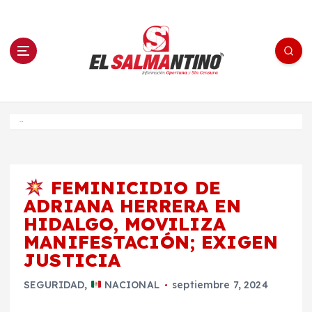
S
a
l
t
a
r
a
l
c
o
El Salmantino - medios/noticias/editorial
n
t
e
Inicio
n
i
d
o
FEMINICIDIO DE
ADRIANA HERRERA EN
HIDALGO, MOVILIZA
MANIFESTACIÓN; EXIGEN
JUSTICIA
SEGURIDAD
,
NACIONAL
septiembre 7, 2024