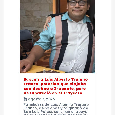
n
d
e
e
n
t
r
Buscan a Luis Alberto Trujano
Franco, potosino que viajaba
a
con destino a Irapuato, pero
desapareció en el trayecto
d
agosto 3, 2026
Familiares de Luis Alberto Trujano
Franco, de 30 años y originario de
a
San Luis Potosí, solicitan el apoyo