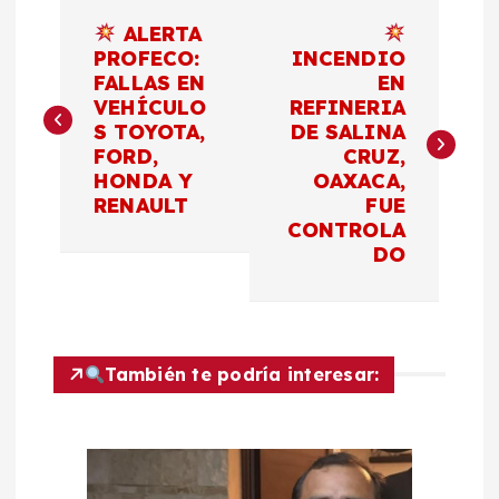
N
ALERTA
a
PROFECO:
INCENDIO
FALLAS EN
EN
VEHÍCULO
REFINERIA
v
S TOYOTA,
DE SALINA
FORD,
CRUZ,
e
HONDA Y
OAXACA,
RENAULT
FUE
g
CONTROLA
DO
a
c
También te podría interesar:
i
ó