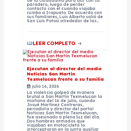
de la ciudadanía para dar con su
paradero, luego de perder
contacto con él cuando viajaba
s
rumbo a Irapuato. De acuerdo con
sus familiares, Luis Alberto salió de
San Luis Potosí alrededor de las…
LEER COMPLETO
Ejecutan al director del medio
Noticias San Martín
Texmelucan frente a su familia
julio 16, 2026
La violencia golpeó de manera
brutal a San Martín Texmelucan la
mañana del 16 de julio, cuando
Josué Martínez Contreras,
periodista y director del portal
Noticias San Martín Texmelucan,
fue asesinado a plena luz del día.
Dos hombres armados que
viajaban en motocicleta lo
interceptaron en la junta auxiliar