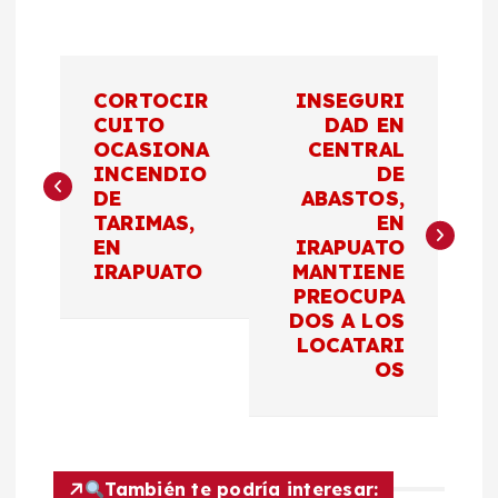
N
CORTOCIR
INSEGURI
a
CUITO
DAD EN
OCASIONA
CENTRAL
INCENDIO
DE
v
DE
ABASTOS,
TARIMAS,
EN
e
EN
IRAPUATO
IRAPUATO
MANTIENE
g
PREOCUPA
DOS A LOS
a
LOCATARI
OS
c
i
También te podría interesar: