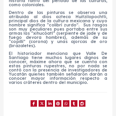
historia tanto del periodo de las culturas,
como coloniales.
Dentro de las pinturas se observa una
atribuida al dios azteca Huitzilopochtli,
principal dios de la cultura mexicana y cuyo
nombre significa “colibrí zurdo”.
Sus rasgos
son muy peculiares pues portaba entre sus
armas las “xihucóatl” (serpiente de jade y de
fuego devora hombres), además de su
“copilli” (corona) y unas ajorcas de oro
(brazaletes).
El historiador menciona que Valle De
Santiago tiene muchos lugares dignos de
conocer, máxime ahora que se cuenta con
estas pinturas rupestres, no por nada se
contó con la presencia de investigadores de
Yucatán quienes también señalaron darán a
conocer mayor información respecto a
varios cráteres dentro del municipio.