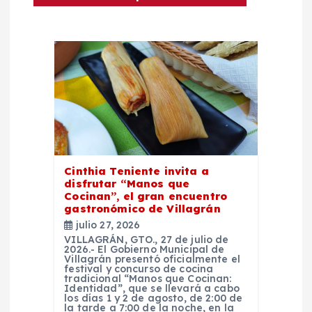
ó
n
d
e
e
Cinthia Teniente invita a
n
disfrutar “Manos que
Cocinan”, el gran encuentro
t
gastronómico de Villagrán
julio 27, 2026
r
VILLAGRÁN, GTO., 27 de julio de
2026.- El Gobierno Municipal de
Villagrán presentó oficialmente el
festival y concurso de cocina
a
tradicional “Manos que Cocinan:
Identidad”, que se llevará a cabo
los días 1 y 2 de agosto, de 2:00 de
la tarde a 7:00 de la noche, en la