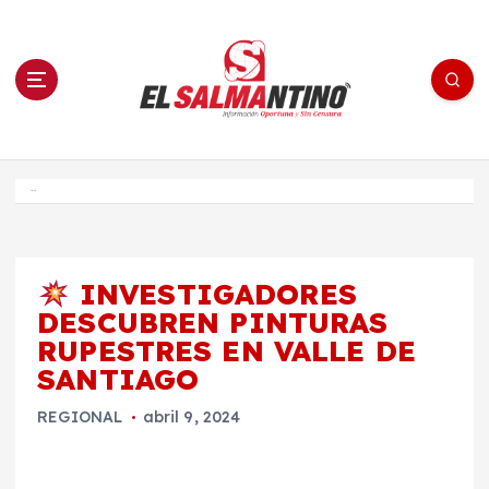
S
a
l
t
a
r
a
l
c
o
El Salmantino - medios/noticias/editorial
n
t
e
Inicio
n
i
d
o
INVESTIGADORES
DESCUBREN PINTURAS
RUPESTRES EN VALLE DE
SANTIAGO
REGIONAL
abril 9, 2024