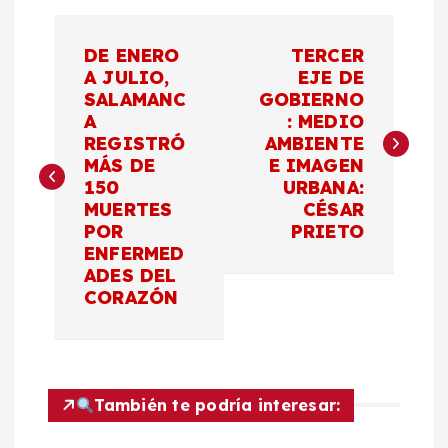
N
DE ENERO
TERCER
a
A JULIO,
EJE DE
SALAMANC
GOBIERNO
A
: MEDIO
v
REGISTRÓ
AMBIENTE
MÁS DE
E IMAGEN
e
150
URBANA:
MUERTES
CÉSAR
g
POR
PRIETO
ENFERMED
a
ADES DEL
CORAZÓN
c
i
También te podría interesar:
ó