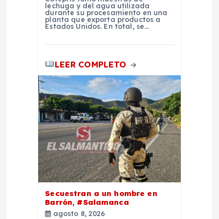
a
lechuga y del agua utilizada
durante su procesamiento en una
planta que exporta productos a
Estados Unidos. En total, se…
s
LEER COMPLETO
Secuestran a un hombre en
Barrón, #Salamanca
agosto 8, 2026