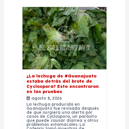
n
d
e
e
n
t
¿La lechuga de #Guanajuato
estaba detrás del brote de
Cyclospora? Esto encontraron
r
en las pruebas
agosto 8, 2026
a
La lechuga producida en
Guanajuato fue revisada después
de que surgiera una alerta por
casos de Cyclospora, un parásito
d
que puede causar diarrea y otros
problemas estomacales. La
Cofepris tomó muestras de