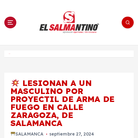
S
a
l
t
a
r
a
l
c
o
El Salmantino - medios/noticias/editorial
n
t
e
Inicio
n
i
d
o
LESIONAN A UN
MASCULINO POR
PROYECTIL DE ARMA DE
FUEGO EN CALLE
ZARAGOZA, DE
SALAMANCA
SALAMANCA
septiembre 27, 2024