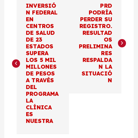
N
INVERSIÓ
PRD
a
N FEDERAL
PODRÍA
EN
PERDER SU
CENTROS
REGISTRO.
v
DE SALUD
RESULTAD
DE 23
OS
e
ESTADOS
PRELIMINA
SUPERA
RES
g
LOS 5 MIL
RESPALDA
MILLONES
N LA
a
DE PESOS
SITUACIÓ
A TRAVÉS
N
c
DEL
PROGRAMA
LA
i
CLÍNICA
ES
ó
NUESTRA
n