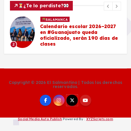
¿Te lo perdiste?
SALAMANCA
Calendario escolar 2026–2027
en #Guanajuato queda
oficializado, serán 190 días de
clases
2
Copyright © 2026 El Salmantino | Todos los derechos
reservados.
Social Media Auto Publish
Powered By :
XYZScripts.com