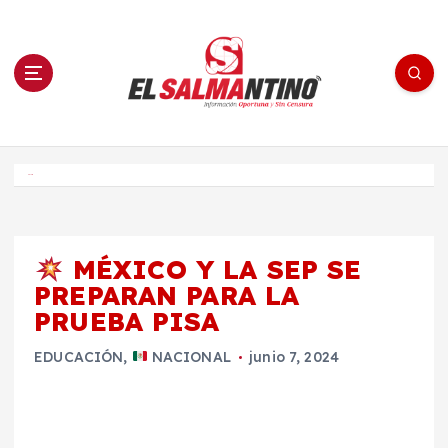
S
a
l
t
a
r
a
l
c
o
El Salmantino - medios/noticias/editorial
n
t
e
Inicio
n
i
d
o
MÉXICO Y LA SEP SE
PREPARAN PARA LA
PRUEBA PISA
EDUCACIÓN
,
NACIONAL
junio 7, 2024