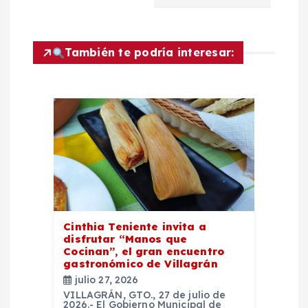
c
i
También te podría interesar:
ó
n
d
e
e
Cinthia Teniente invita a
n
disfrutar “Manos que
Cocinan”, el gran encuentro
t
gastronómico de Villagrán
julio 27, 2026
r
VILLAGRÁN, GTO., 27 de julio de
2026.- El Gobierno Municipal de