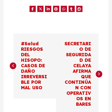
N
#Salud
SECRETARI
a
RIESGOS
O DE
DEL
SEGURIDA
HISOPO:
D DE
v
CASOS DE
CELAYA
DAÑO
AFIRMA
e
IRREVERSI
QUE
BLE POR
CONTINÚA
g
MAL USO
N CON
OPERATIV
a
OS EN
BARES