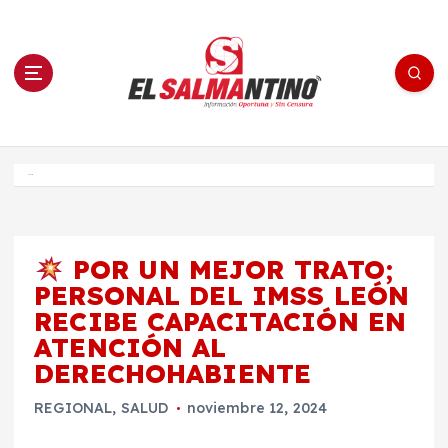
S
a
l
t
a
r
a
l
c
o
El Salmantino - medios/noticias/editorial
n
t
e
Inicio
n
i
d
o
POR UN MEJOR TRATO;
PERSONAL DEL IMSS LEÓN
RECIBE CAPACITACIÓN EN
ATENCIÓN AL
DERECHOHABIENTE
REGIONAL
,
SALUD
noviembre 12, 2024