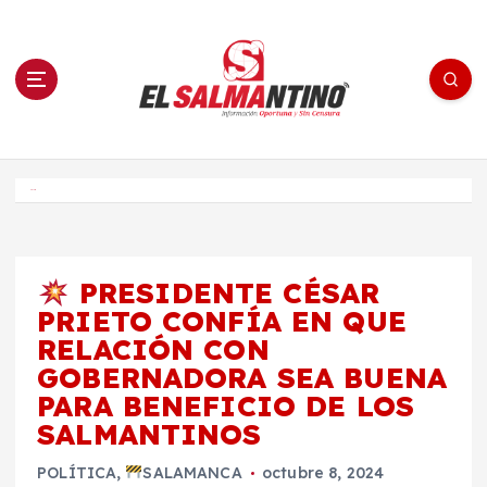
S
a
l
t
a
r
a
l
c
o
El Salmantino - medios/noticias/editorial
n
t
e
Inicio
n
i
d
o
PRESIDENTE CÉSAR
PRIETO CONFÍA EN QUE
RELACIÓN CON
GOBERNADORA SEA BUENA
PARA BENEFICIO DE LOS
SALMANTINOS
POLÍTICA
,
SALAMANCA
octubre 8, 2024