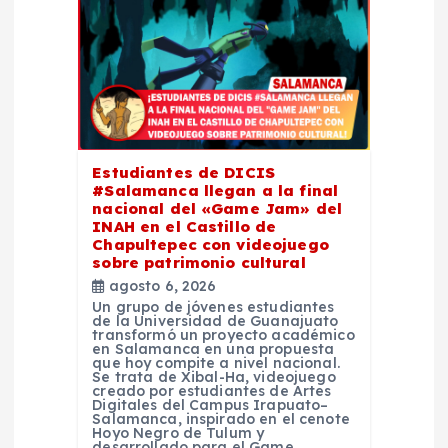
e
e
n
Estudiantes de DICIS
t
#Salamanca llegan a la final
nacional del «Game Jam» del
INAH en el Castillo de
r
Chapultepec con videojuego
sobre patrimonio cultural
a
agosto 6, 2026
Un grupo de jóvenes estudiantes
de la Universidad de Guanajuato
d
transformó un proyecto académico
en Salamanca en una propuesta
que hoy compite a nivel nacional.
a
Se trata de Xibal-Ha, videojuego
creado por estudiantes de Artes
Digitales del Campus Irapuato–
Salamanca, inspirado en el cenote
s
Hoyo Negro de Tulum y
desarrollado para el Game…