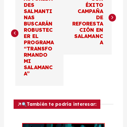
a
DES
ÉXITO
SALMANTI
CAMPAÑA
v
NAS
DE
BUSCARÁN
REFORESTA
e
ROBUSTEC
CIÓN EN
ER EL
SALAMANC
g
PROGRAMA
A
“TRANSFO
a
RMANDO
MI
c
SALAMANC
A”
i
ó
También te podría interesar:
n
d