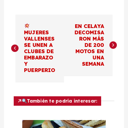
N
EN CELAYA
a
MUJERES
DECOMISA
VALLENSES
RON MÁS
SE UNEN A
DE 200
v
CLUBES DE
MOTOS EN
EMBARAZO
UNA
e
Y
SEMANA
PUERPERIO
g
a
c
También te podría interesar:
i