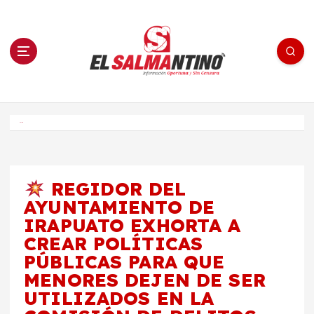
S
a
l
t
a
r
a
l
c
o
El Salmantino - medios/noticias/editorial
n
t
e
Inicio
n
i
d
o
REGIDOR DEL
AYUNTAMIENTO DE
IRAPUATO EXHORTA A
CREAR POLÍTICAS
PÚBLICAS PARA QUE
MENORES DEJEN DE SER
UTILIZADOS EN LA