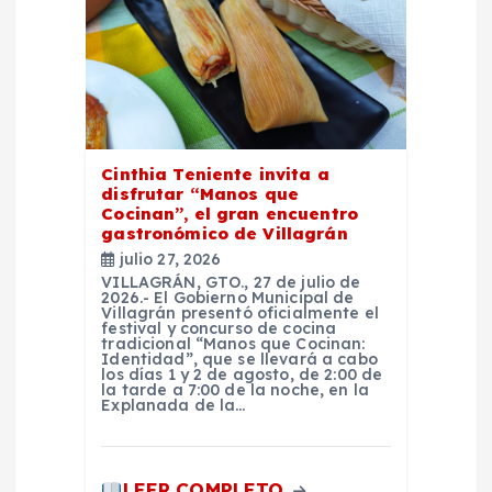
ó
n
d
e
Cinthia Teniente invita a
disfrutar “Manos que
Cocinan”, el gran encuentro
e
gastronómico de Villagrán
julio 27, 2026
n
VILLAGRÁN, GTO., 27 de julio de
2026.- El Gobierno Municipal de
Villagrán presentó oficialmente el
t
festival y concurso de cocina
tradicional “Manos que Cocinan:
Identidad”, que se llevará a cabo
los días 1 y 2 de agosto, de 2:00 de
r
la tarde a 7:00 de la noche, en la
Explanada de la…
a
LEER COMPLETO