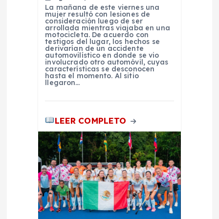
r
La mañana de este viernes una
mujer resultó con lesiones de
consideración luego de ser
a
arrollada mientras viajaba en una
motocicleta. De acuerdo con
testigos del lugar, los hechos se
derivarían de un accidente
d
automovilístico en donde se vio
involucrado otro automóvil, cuyas
características se desconocen
a
hasta el momento. Al sitio
llegaron…
s
LEER COMPLETO