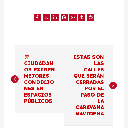
N
ESTAS SON
a
CIUDADAN
LAS
OS EXIGEN
CALLES
MEJORES
QUE SERÁN
v
CONDICIO
CERRADAS
NES EN
POR EL
e
ESPACIOS
PASO DE
PÚBLICOS
LA
g
CARAVANA
NAVIDEÑA
a