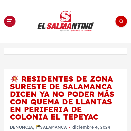
S
a
l
t
a
r
a
l
c
o
El Salmantino - medios/noticias/editorial
n
t
e
Inicio
n
i
d
o
RESIDENTES DE ZONA
SURESTE DE SALAMANCA
DICEN YA NO PODER MÁS
CON QUEMA DE LLANTAS
EN PERIFERIA DE
COLONIA EL TEPEYAC
DENUNCIA
,
SALAMANCA
diciembre 4, 2024