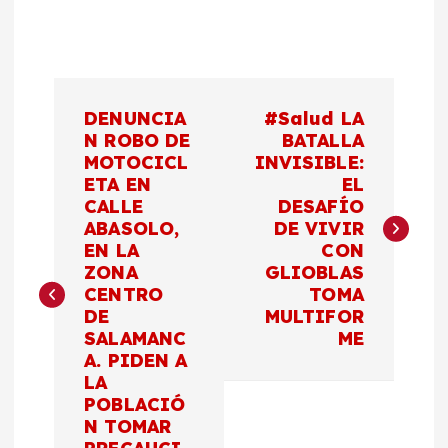
N
DENUNCIA
#Salud LA
a
N ROBO DE
BATALLA
MOTOCICL
INVISIBLE:
ETA EN
EL
v
CALLE
DESAFÍO
ABASOLO,
DE VIVIR
e
EN LA
CON
ZONA
GLIOBLAS
g
CENTRO
TOMA
DE
MULTIFOR
a
SALAMANC
ME
A. PIDEN A
c
LA
POBLACIÓ
N TOMAR
i