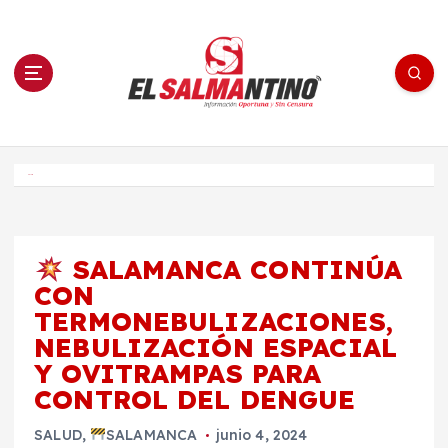
S
a
l
t
a
r
a
l
c
o
El Salmantino - medios/noticias/editorial
n
t
e
Inicio
n
i
d
o
SALAMANCA CONTINÚA
CON
TERMONEBULIZACIONES,
NEBULIZACIÓN ESPACIAL
Y OVITRAMPAS PARA
CONTROL DEL DENGUE
SALUD
,
SALAMANCA
junio 4, 2024