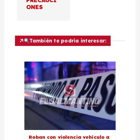
PRECAUCI
ONES
ó
n
d
También te podría interesar:
e
e
n
t
r
a
Roban con violencia vehículo a