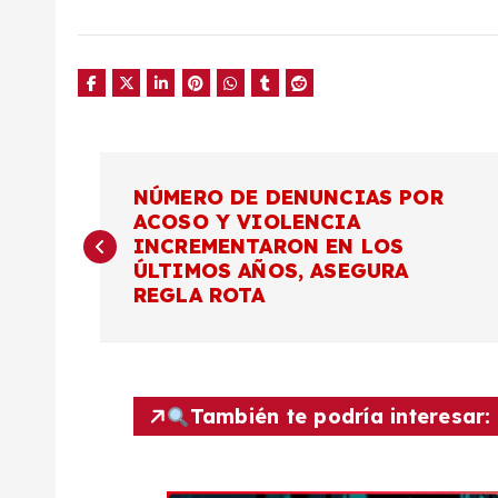
N
NÚMERO DE DENUNCIAS POR
ACOSO Y VIOLENCIA
a
INCREMENTARON EN LOS
ÚLTIMOS AÑOS, ASEGURA
v
REGLA ROTA
e
g
También te podría interesar:
a