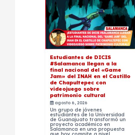
c
i
ó
Estudiantes de DICIS
n
#Salamanca llegan a la
final nacional del «Game
Jam» del INAH en el Castillo
d
de Chapultepec con
videojuego sobre
e
patrimonio cultural
agosto 6, 2026
Un grupo de jóvenes
e
estudiantes de la Universidad
de Guanajuato transformó un
proyecto académico en
n
Salamanca en una propuesta
que hoy compite a nivel