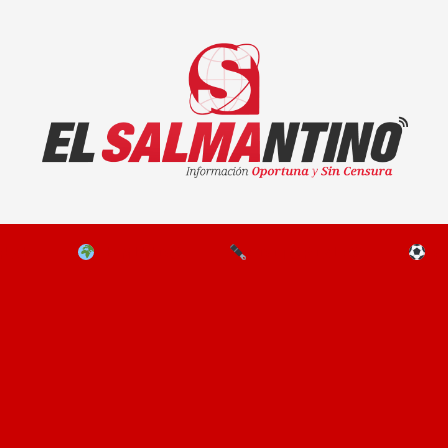
El Salmantino - medios/noticias/editorial
NAL
EL MUNDO
EDITORIALES
D