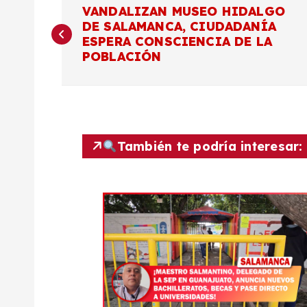
N
VANDALIZAN MUSEO HIDALGO
DE SALAMANCA, CIUDADANÍA
a
ESPERA CONSCIENCIA DE LA
POBLACIÓN
v
e
g
También te podría interesar:
a
c
i