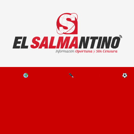
El Salmantino - medios/noticias/editorial
NAL
EL MUNDO
EDITORIALES
D