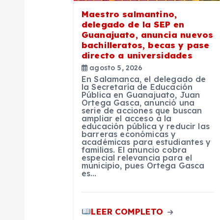
ó
Maestro salmantino,
n
delegado de la SEP en
Guanajuato, anuncia nuevos
bachilleratos, becas y pase
d
directo a universidades
agosto 5, 2026
e
En Salamanca, el delegado de
la Secretaría de Educación
Pública en Guanajuato, Juan
e
Ortega Gasca, anunció una
serie de acciones que buscan
ampliar el acceso a la
educación pública y reducir las
n
barreras económicas y
académicas para estudiantes y
familias. El anuncio cobra
t
especial relevancia para el
municipio, pues Ortega Gasca
es…
r
LEER COMPLETO