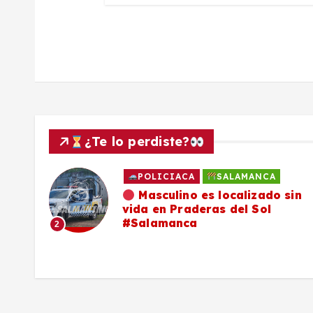
a
d
a
s
¿Te lo perdiste?
POLICIACA
SALAMANCA
ado
Masculino es localizado sin
vida en Praderas del Sol
os,
#Salamanca
2