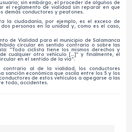
 usuario; sin embargo, el proceder de algunos de
ar el reglamento de vialidad sin reparar en que
 los demás conductores y peatones.
ta la ciudadanía, por ejemplo, es el exceso de
e dos personas en la unidad y, como es el caso,
ento de Vialidad para el municipio de Salamanca
ibido circular en sentido contrario o sobre las
ala: “Todo ciclista tiene los mismos derechos y
e cualquier otro vehículo […]” y finalmente, el
ircular en el sentido de la vía”.
 contrario al de la vialidad, los conductores
a sanción económica que oscila entre los 5 y los
 conductores de estos vehículos a apegarse a las
re todo, accidentes.