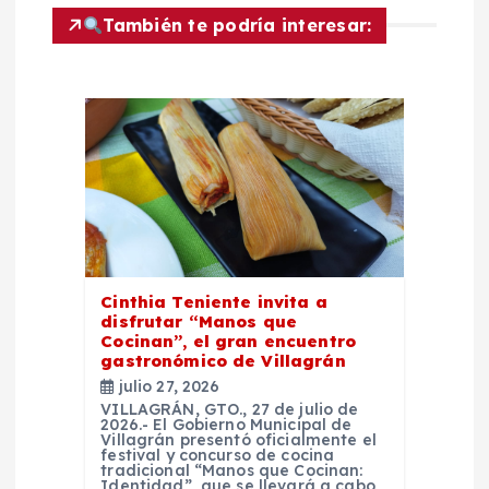
También te podría interesar:
ó
n
d
e
e
Cinthia Teniente invita a
n
disfrutar “Manos que
Cocinan”, el gran encuentro
t
gastronómico de Villagrán
julio 27, 2026
r
VILLAGRÁN, GTO., 27 de julio de
2026.- El Gobierno Municipal de
Villagrán presentó oficialmente el
festival y concurso de cocina
a
tradicional “Manos que Cocinan:
Identidad”, que se llevará a cabo