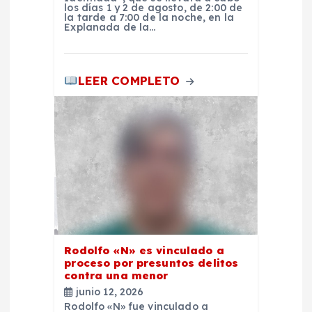
los días 1 y 2 de agosto, de 2:00 de
d
la tarde a 7:00 de la noche, en la
Explanada de la…
a
LEER COMPLETO
s
Rodolfo «N» es vinculado a
proceso por presuntos delitos
contra una menor
junio 12, 2026
Rodolfo «N» fue vinculado a