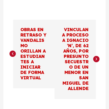
N
OBRAS EN
VINCULAN
a
RETRASO Y
A PROCESO
VANDALIS
A IGNACIO
MO
‘N’, DE 62
v
ORILLAN A
AÑOS, POR
ESTUDIAN
PRESUNTO
e
TES A
SECUESTR
INICIAR
O DE UN
g
DE FORMA
MENOR EN
VIRTUAL
SAN
a
MIGUEL DE
ALLENDE
c
i