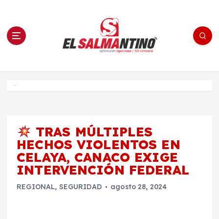
S
a
l
t
a
r
a
l
c
o
El Salmantino - medios/noticias/editorial
n
t
e
Inicio
n
i
d
o
TRAS MÚLTIPLES
HECHOS VIOLENTOS EN
CELAYA, CANACO EXIGE
INTERVENCIÓN FEDERAL
REGIONAL
,
SEGURIDAD
agosto 28, 2024