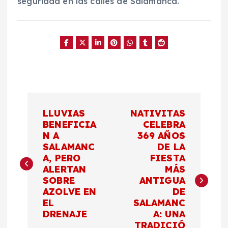
seguridad en las calles de Salamanca.
N
LLUVIAS
NATIVITAS
a
BENEFICIA
CELEBRA
N A
369 AÑOS
SALAMANC
DE LA
v
A, PERO
FIESTA
ALERTAN
MÁS
e
SOBRE
ANTIGUA
AZOLVE EN
DE
g
EL
SALAMANC
DRENAJE
A: UNA
TRADICIÓ