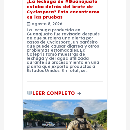
¿La lechuga de #Guanajuato
estaba detrás del brote de
r
Cyclospora? Esto encontraron
en las pruebas
a
agosto 8, 2026
La lechuga producida en
Guanajuato fue revisada después
d
de que surgiera una alerta por
casos de Cyclospora, un parásito
que puede causar diarrea y otros
problemas estomacales. La
a
Cofepris tomó muestras de
lechuga y del agua utilizada
durante su procesamiento en una
s
planta que exporta productos a
Estados Unidos. En total, se…
LEER COMPLETO