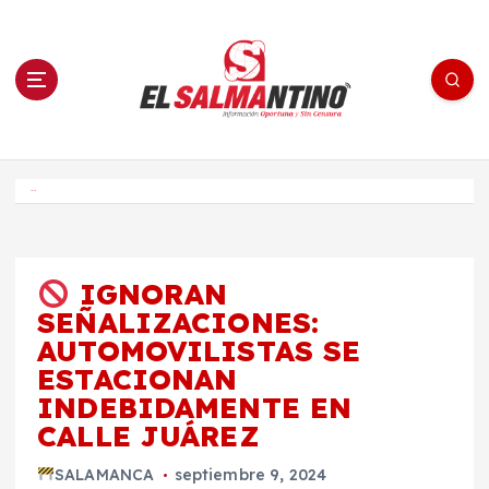
S
a
l
t
a
r
a
l
c
o
El Salmantino - medios/noticias/editorial
n
t
e
Inicio
n
i
d
o
IGNORAN
SEÑALIZACIONES:
AUTOMOVILISTAS SE
ESTACIONAN
INDEBIDAMENTE EN
CALLE JUÁREZ
SALAMANCA
septiembre 9, 2024