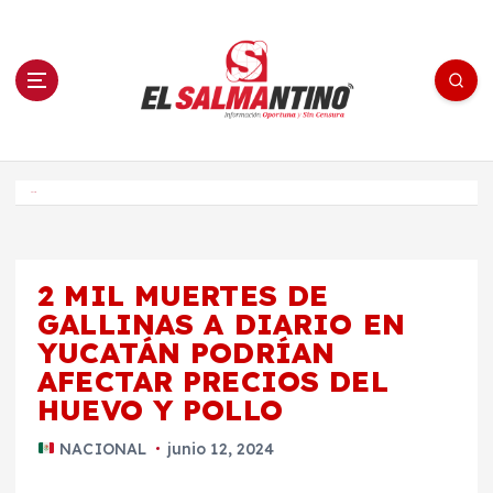
S
a
l
t
a
r
a
l
c
o
El Salmantino - medios/noticias/editorial
n
t
e
Inicio
n
i
d
o
2 MIL MUERTES DE
GALLINAS A DIARIO EN
YUCATÁN PODRÍAN
AFECTAR PRECIOS DEL
HUEVO Y POLLO
NACIONAL
junio 12, 2024