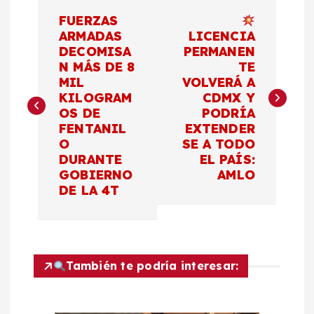
N
FUERZAS
a
ARMADAS
LICENCIA
DECOMISA
PERMANEN
N MÁS DE 8
TE
v
MIL
VOLVERÁ A
KILOGRAM
CDMX Y
e
OS DE
PODRÍA
FENTANIL
EXTENDER
g
O
SE A TODO
DURANTE
EL PAÍS:
a
GOBIERNO
AMLO
DE LA 4T
c
i
También te podría interesar:
ó