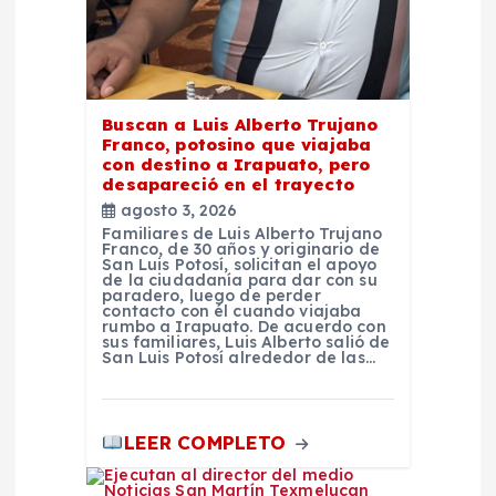
t
r
a
Buscan a Luis Alberto Trujano
Franco, potosino que viajaba
d
con destino a Irapuato, pero
desapareció en el trayecto
agosto 3, 2026
a
Familiares de Luis Alberto Trujano
Franco, de 30 años y originario de
San Luis Potosí, solicitan el apoyo
s
de la ciudadanía para dar con su
paradero, luego de perder
contacto con él cuando viajaba
rumbo a Irapuato. De acuerdo con
sus familiares, Luis Alberto salió de
San Luis Potosí alrededor de las…
LEER COMPLETO