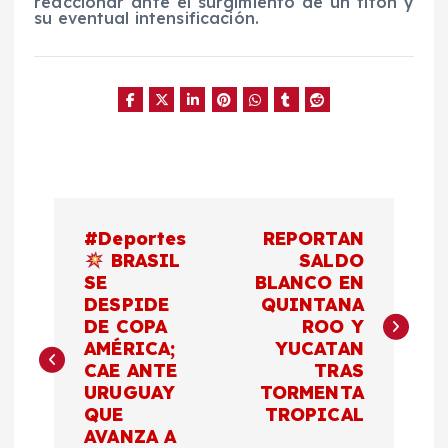
reaccionar ante el surgimiento de un tifón y
su eventual intensificación.
N
#Deportes
REPORTAN
a
BRASIL
SALDO
SE
BLANCO EN
DESPIDE
QUINTANA
v
DE COPA
ROO Y
AMÉRICA;
YUCATAN
e
CAE ANTE
TRAS
URUGUAY
TORMENTA
g
QUE
TROPICAL
AVANZA A