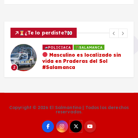
¿Te lo perdiste?
POLICIACA
SALAMANCA
Masculino es localizado sin
vida en Praderas del Sol
#Salamanca
2
Copyright © 2026 El Salmantino | Todos los derechos
reservados.